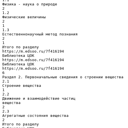
Физика - наука о природе
2
1.2
Физические величины
2
1
1.3
Естественнонаучный метод познания
2
1
Итого по разделу
https://m.edsoo.ru/7f416194
Библиотека ЦОК
https://m.edsoo.ru/7f416194
Библиотека ЦОК
https://m.edsoo.ru/7f416194
6
Раздел 2. Первоначальные сведения о строении вещества
2.1
Строение вещества
1
2.2
Движение и взаимодействие частиц
вещества
2
2.3
Агрегатные состояния вещества
2
Итого по разделу