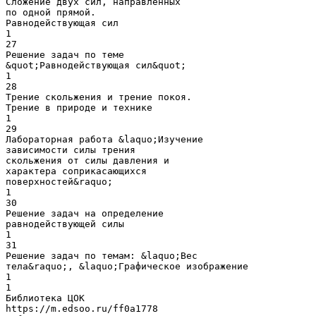
Сложение двух сил, направленных
по одной прямой.
Равнодействующая сил
1
27
Решение задач по теме
&quot;Равнодействующая сил&quot;
1
28
Трение скольжения и трение покоя.
Трение в природе и технике
1
29
Лабораторная работа &laquo;Изучение
зависимости силы трения
скольжения от силы давления и
характера соприкасающихся
поверхностей&raquo;
1
30
Решение задач на определение
равнодействующей силы
1
31
Решение задач по темам: &laquo;Вес
тела&raquo;, &laquo;Графическое изображение
1
1
Библиотека ЦОК
https://m.edsoo.ru/ff0a1778