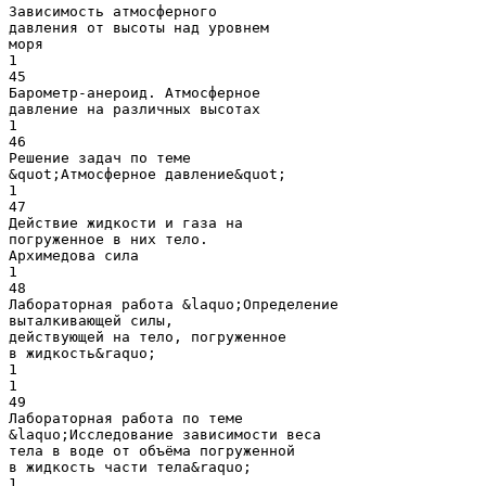
Зависимость атмосферного
давления от высоты над уровнем
моря
1
45
Барометр-анероид. Атмосферное
давление на различных высотах
1
46
Решение задач по теме
&quot;Атмосферное давление&quot;
1
47
Действие жидкости и газа на
погруженное в них тело.
Архимедова сила
1
48
Лабораторная работа &laquo;Определение
выталкивающей силы,
действующей на тело, погруженное
в жидкость&raquo;
1
1
49
Лабораторная работа по теме
&laquo;Исследование зависимости веса
тела в воде от объёма погруженной
в жидкость части тела&raquo;
1