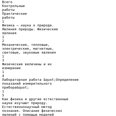
Всего
Контрольные
работы
Практические
работы
1
Физика — наука о природе.
Явления природы. Физические
явления
1
2
Механические, тепловые,
электрические, магнитные,
световые, звуковые явления
1
3
Физические величины и их
измерение
1
4
Лабораторная работа &quot;Определение
показаний измерительного
прибора&quot;
1
5
Как физика и другие естественные
науки изучают природу.
Естественнонаучный метод
познания. Описание физических
явлений с помощью моделей