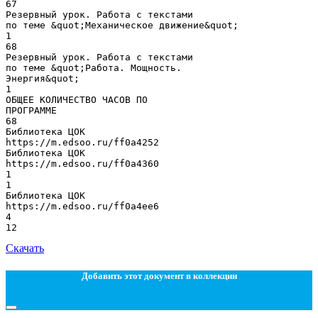
67
Резервный урок. Работа с текстами
по теме &quot;Механическое движение&quot;
1
68
Резервный урок. Работа с текстами
по теме &quot;Работа. Мощность.
Энергия&quot;
1
ОБЩЕЕ КОЛИЧЕСТВО ЧАСОВ ПО
ПРОГРАММЕ
68
Библиотека ЦОК
https://m.edsoo.ru/ff0a4252
Библиотека ЦОК
https://m.edsoo.ru/ff0a4360
1
1
Библиотека ЦОК
https://m.edsoo.ru/ff0a4ee6
4
Скачать
Добавить этот документ в коллекции