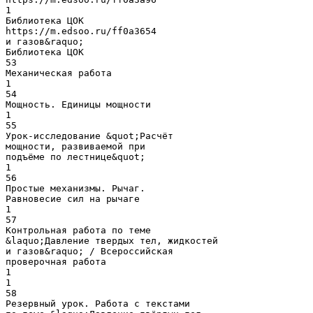
1
Библиотека ЦОК
https://m.edsoo.ru/ff0a3654
и газов&raquo;
Библиотека ЦОК
53
Механическая работа
1
54
Мощность. Единицы мощности
1
55
Урок-исследование &quot;Расчёт
мощности, развиваемой при
подъёме по лестнице&quot;
1
56
Простые механизмы. Рычаг.
Равновесие сил на рычаге
1
57
Контрольная работа по теме
&laquo;Давление твердых тел, жидкостей
и газов&raquo; / Всероссийская
проверочная работа
1
1
58
Резервный урок. Работа с текстами