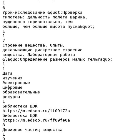
1
6
Урок-исследование &quot;Проверка
гипотезы: дальность полёта шарика,
пущенного горизонтально, тем
больше, чем больше высота пуска&quot;
1
1
7
Строение вещества. Опыты,
доказывающие дискретное строение
вещества. Лабораторная работа
&laquo;Определение размеров малых тел&raquo;
1
1
Дата
изучения
Электронные
цифровые
образовательные
ресурсы
1
Библиотека ЦОК
https://m.edsoo.ru/ff09f72a
Библиотека ЦОК
https://m.edsoo.ru/ff09fe0a
8
Движение частиц вещества
1
9