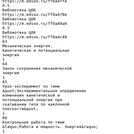
https://m.edsoo.ru/ff0a4ffe
0.5
Библиотека ЦОК
https://m.edsoo.ru/ff0a478e
Библиотека ЦОК
https://m.edsoo.ru/ff0a48a6
0.5
Библиотека ЦОК
https://m.edsoo.ru/ff0a4c48
63
Механическая энергия.
Кинетическая и потенциальная
энергия
1
64
Закон сохранения механической
энергии
1
65
Урок-эксперимент по теме
&quot;Экспериментальное определение
изменения кинетической и
потенциальной энергии при
скатывании тела по наклонной
плоскости&quot;
1
66
Контрольная работа по теме
&laquo;Работа и мощность. Энергия&raquo;
1