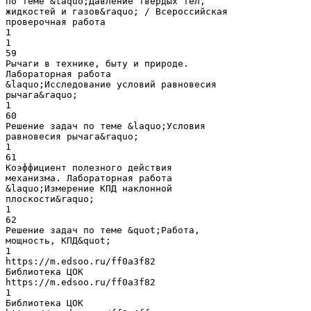
по теме &laquo;Давление твёрдых тел,
жидкостей и газов&raquo; / Всероссийская
проверочная работа
1
1
59
Рычаги в технике, быту и природе.
Лабораторная работа
&laquo;Исследование условий равновесия
рычага&raquo;
1
60
Решение задач по теме &laquo;Условия
равновесия рычага&raquo;
1
61
Коэффициент полезного действия
механизма. Лабораторная работа
&laquo;Измерение КПД наклонной
плоскости&raquo;
1
62
Решение задач по теме &quot;Работа,
мощность, КПД&quot;
1
https://m.edsoo.ru/ff0a3f82
Библиотека ЦОК
https://m.edsoo.ru/ff0a3f82
1
Библиотека ЦОК