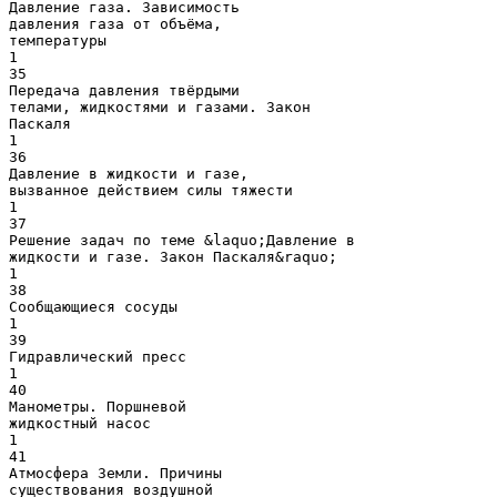
Давление газа. Зависимость
давления газа от объёма,
температуры
1
35
Передача давления твёрдыми
телами, жидкостями и газами. Закон
Паскаля
1
36
Давление в жидкости и газе,
вызванное действием силы тяжести
1
37
Решение задач по теме &laquo;Давление в
жидкости и газе. Закон Паскаля&raquo;
1
38
Сообщающиеся сосуды
1
39
Гидравлический пресс
1
40
Манометры. Поршневой
жидкостный насос
1
41
Атмосфера Земли. Причины
существования воздушной