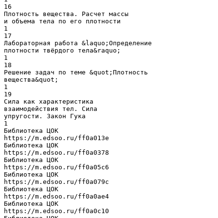
16
Плотность вещества. Расчет массы
и объема тела по его плотности
1
17
Лабораторная работа &laquo;Определение
плотности твёрдого тела&raquo;
1
18
Решение задач по теме &quot;Плотность
вещества&quot;
1
19
Сила как характеристика
взаимодействия тел. Сила
упругости. Закон Гука
1
Библиотека ЦОК
https://m.edsoo.ru/ff0a013e
Библиотека ЦОК
https://m.edsoo.ru/ff0a0378
Библиотека ЦОК
https://m.edsoo.ru/ff0a05c6
Библиотека ЦОК
https://m.edsoo.ru/ff0a079c
Библиотека ЦОК
https://m.edsoo.ru/ff0a0ae4
Библиотека ЦОК
https://m.edsoo.ru/ff0a0c10