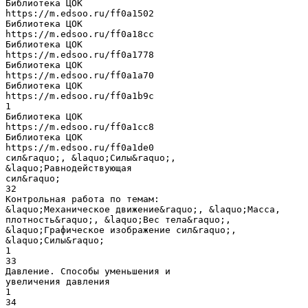
Библиотека ЦОК
https://m.edsoo.ru/ff0a1502
Библиотека ЦОК
https://m.edsoo.ru/ff0a18cc
Библиотека ЦОК
https://m.edsoo.ru/ff0a1778
Библиотека ЦОК
https://m.edsoo.ru/ff0a1a70
Библиотека ЦОК
https://m.edsoo.ru/ff0a1b9c
1
Библиотека ЦОК
https://m.edsoo.ru/ff0a1cc8
Библиотека ЦОК
https://m.edsoo.ru/ff0a1de0
сил&raquo;, &laquo;Силы&raquo;,
&laquo;Равнодействующая
сил&raquo;
32
Контрольная работа по темам:
&laquo;Механическое движение&raquo;, &laquo;Масса,
плотность&raquo;, &laquo;Вес тела&raquo;,
&laquo;Графическое изображение сил&raquo;,
&laquo;Силы&raquo;
1
33
Давление. Способы уменьшения и
увеличения давления
1
34