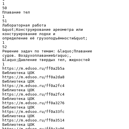
1
50
Плавание тел
1
51
Лабораторная работа
&quot;Конструирование ареометра или
конструирование лодки и
определение её грузоподъёмности&quot;
1
52
Решение задач по темам: &laquo;Плавание
судов. Воздухоплавание&raquo;,
&laquo;Давление твердых тел, жидкостей
1
https://m.edsoo.ru/ff0a2b5a
Библиотека ЦОК
https://m.edsoo.ru/ff0a2da8
Библиотека ЦОК
https://m.edsoo.ru/ff0a2fc4
Библиотека ЦОК
https://m.edsoo.ru/ff0a2fc4
Библиотека ЦОК
https://m.edsoo.ru/ff0a3276
Библиотека ЦОК
https://m.edsoo.ru/ff0a33fc
Библиотека ЦОК
https://m.edsoo.ru/ff0a3514
Библиотека ЦОК
https://m.edsoo.ru/ff0a3a96