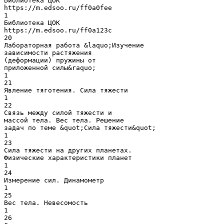
Библиотека ЦОК
https://m.edsoo.ru/ff0a0fee
1
Библиотека ЦОК
https://m.edsoo.ru/ff0a123c
20
Лабораторная работа &laquo;Изучение
зависимости растяжения
(деформации) пружины от
приложенной силы&raquo;
1
21
Явление тяготения. Сила тяжести
1
22
Связь между силой тяжести и
массой тела. Вес тела. Решение
задач по теме &quot;Сила тяжести&quot;
1
23
Сила тяжести на других планетах.
Физические характеристики планет
1
24
Измерение сил. Динамометр
1
25
Вес тела. Невесомость
1
26