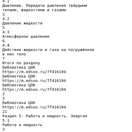
4.1
Давление. Передача давления твёрдыми
телами, жидкостями и газами
3
4.2
Давление жидкости
5
4.3
Атмосферное давление
6
4.4
Действие жидкости и газа на погружённое
в них тело
7
Итого по разделу
Библиотека ЦОК
https://m.edsoo.ru/7f416194
Библиотека ЦОК
https://m.edsoo.ru/7f416194
Библиотека ЦОК
https://m.edsoo.ru/7f416194
2
3
Библиотека ЦОК
https://m.edsoo.ru/7f416194
21
Раздел 5. Работа и мощность. Энергия
5.1
Работа и мощность
3