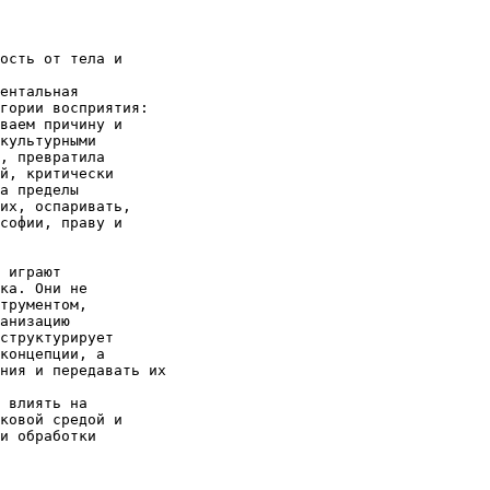
ость от тела и
ентальная
гории восприятия:
ваем причину и
культурными
, превратила
й, критически
а пределы
их, оспаривать,
софии, праву и
 играют
ка. Они не
трументом,
анизацию
структурирует
концепции, а
ния и передавать их
 влиять на
ковой средой и
и обработки