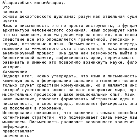
&laquo;объективным&raquo;.
Это
заложило
основы декартовского дуализма: разум как отдельная сущн
чувств.
Язык и письменность это не просто инструменты, а фундам
архитектура человеческого сознания. Язык формирует кате
что мы замечаем, как мы делим мир на понятия, как связы
следствие всё это определяется грамматикой, лексикой и 
кодами, встроенные в язык. Письменность, в свою очередь
мышление из мимолётного акта в постоянный, накапливаемы
анализируемый процесс. Она дала нам возможность выйти з
биологической памяти, зафиксировать идеи, перечитывать 
развивать и именно это позволило возникнуть науке, фило
истории.
Заключение
Подводя итог, можно утверждать, что язык и письменность
ключевую роль в формировании сознания и мышления челове
только служат средством коммуникации, но и являются инс
который существенно влияет на наше восприятие мира, орг
мыслительных процессов и даже эмоциональный опыт. Язык 
наше мышление, помогает формировать абстрактные идеи и 
письменность, в свою очередь, позволяет фиксировать зна
из поколения в поколение.
Исследования показывают, что различия в языках способны
когнитивные стратегии, что подчеркивает связь между язы
мышлением. Письменность расширяет возможности хранения 
информации,
предоставляет
возможность