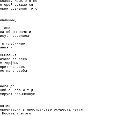
кодов. Язык это не
оторой рождается
ории сознания. А с
ованным,
, она
ла объём памяти,
ику, позволила
ть глубинные
ания и
мышления
ачале XX века
м Уорфом.
орит человек,
же на способы
нега до
щий с неба и т.д.
мирует повышенную
нятия
ориентация в пространстве осуществляется
 Носители этого