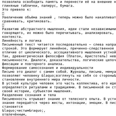
позволила освободить память и перенести её на внешние н
глиняные таблички, папирус, бумага.
Это привело к:

Увеличению объёма знаний , теперь можно было накапливат
сравнивать, критиковать.

Развитию абстрактного мышления, идеи стали независимыми
говорящего, их можно было перечитывать, анализировать, 
контекста.
Линейность и логика
Письменный текст читается последовательно — слева напра
строкой. Это формирует линейное, причинно-следственное 
отличие от циклического, ассоциативного мышления устной
Так, древнегреческая философия (Платон, Аристотель) нев
письменности. Диалоги, доказательства, логические цепоч
фиксации и повторного анализа.
Формирование самосознания и индивидуальности
Письмо это диалог с самим собой. Журналы, письма, мемуа
позволяют человеку &laquo;взглянуть на себя со стороны&
становлении внутреннего мира личности.
В устной культуре человек это часть коллектива, его иде
определяется ритуалами и традициями. В письменной он ст
своей истории, субъектом мышления.
Разделение сознания и тела
Письменность отрывает знание от телесного опыта. В устн
знание передаётся через жесты, интонации, эмоции. В пис
становится
&laquo;чистым&raquo;,
отвлечённым,