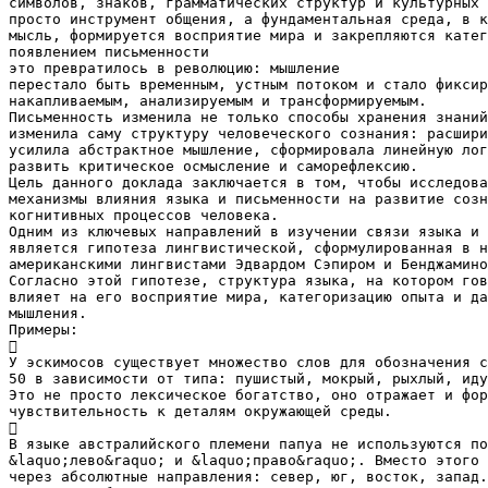
символов, знаков, грамматических структур и культурных 
просто инструмент общения, а фундаментальная среда, в к
мысль, формируется восприятие мира и закрепляются катег
появлением письменности
это превратилось в революцию: мышление
перестало быть временным, устным потоком и стало фиксир
накапливаемым, анализируемым и трансформируемым.
Письменность изменила не только способы хранения знаний
изменила саму структуру человеческого сознания: расшири
усилила абстрактное мышление, сформировала линейную лог
развить критическое осмысление и саморефлексию.
Цель данного доклада заключается в том, чтобы исследова
механизмы влияния языка и письменности на развитие созн
когнитивных процессов человека.
Одним из ключевых направлений в изучении связи языка и 
является гипотеза лингвистической, сформулированная в н
американскими лингвистами Эдвардом Сэпиром и Бенджамино
Согласно этой гипотезе, структура языка, на котором гов
влияет на его восприятие мира, категоризацию опыта и да
мышления.
Примеры:

У эскимосов существует множество слов для обозначения с
50 в зависимости от типа: пушистый, мокрый, рыхлый, иду
Это не просто лексическое богатство, оно отражает и фор
чувствительность к деталям окружающей среды.

В языке австралийского племени папуа не используются по
&laquo;лево&raquo; и &laquo;право&raquo;. Вместо этого 
через абсолютные направления: север, юг, восток, запад.