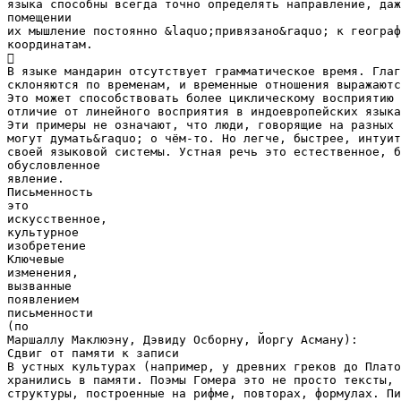
языка способны всегда точно определять направление, даж
помещении
их мышление постоянно &laquo;привязано&raquo; к географ
координатам.

В языке мандарин отсутствует грамматическое время. Глаг
склоняются по временам, и временные отношения выражаютс
Это может способствовать более циклическому восприятию 
отличие от линейного восприятия в индоевропейских языка
Эти примеры не означают, что люди, говорящие на разных 
могут думать&raquo; о чём-то. Но легче, быстрее, интуит
своей языковой системы. Устная речь это естественное, б
обусловленное
явление.
Письменность
это
искусственное,
культурное
изобретение
Ключевые
изменения,
вызванные
появлением
письменности
(по
Маршаллу Маклюэну, Дэвиду Осборну, Йоргу Асману):
Сдвиг от памяти к записи
В устных культурах (например, у древних греков до Плато
хранились в памяти. Поэмы Гомера это не просто тексты, 
структуры, построенные на рифме, повторах, формулах. Пи