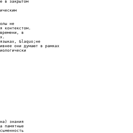
е в закрытом
ическим
олы не
я контекстом.
времени, в
х.
языках, &laquo;не
ивнее они думают в рамках
иологически
на) знания
а памятные
сьменность