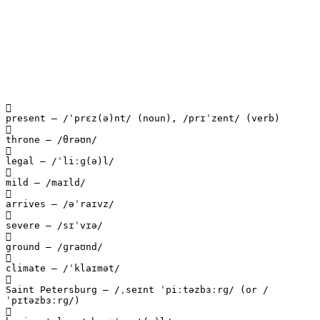

present – /ˈprɛz(ə)nt/ (noun), /prɪˈzent/ (verb)

throne – /θrəʊn/

legal – /ˈliːɡ(ə)l/

mild – /maɪld/

arrives – /əˈraɪvz/

severe – /sɪˈvɪə/

ground – /ɡraʊnd/

climate – /ˈklaɪmət/

Saint Petersburg – /ˌseɪnt ˈpiːtəzbɜːrɡ/ (or /
ˈpɪtəzbɜːrɡ/)
