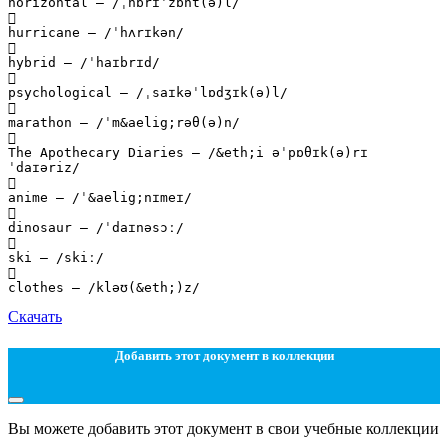
horizontal – /ˌhɒrɪˈzɒnt(ə)l/

hurricane – /ˈhʌrɪkən/

hybrid – /ˈhaɪbrɪd/

psychological – /ˌsaɪkəˈlɒdʒɪk(ə)l/

marathon – /ˈm&aelig;rəθ(ə)n/

The Apothecary Diaries – /&eth;i əˈpɒθɪk(ə)rɪ
ˈdaɪəriz/

anime – /ˈ&aelig;nɪmeɪ/

dinosaur – /ˈdaɪnəsɔː/

ski – /skiː/

Скачать
Добавить этот документ в коллекции
Вы можете добавить этот документ в свои учебные коллекции