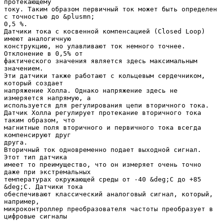
протекающему
току. Таким образом первичный ток может быть определен
с точностью до &plusmn;
0,5 %.
Датчики тока с косвенной компенсацией (Closed Loop)
имеют аналогичную
конструкцию, но улавливают ток немного точнее.
Отклонение в 0,5% от
фактического значения является здесь максимальным
значением.
Эти датчики также работают с кольцевым сердечником,
который создает
напряжение Холла. Однако напряжение здесь не
измеряется напрямую, а
используется для регулирования цепи вторичного тока.
Датчик Холла регулирует протекание вторичного тока
таким образом, что
магнитные поля вторичного и первичного тока всегда
компенсируют друг
друга.
Вторичный ток одновременно подает выходной сигнал.
Этот тип датчика
имеет то преимущество, что он измеряет очень точно
даже при экстремальных
температурах окружающей среды от -40 &deg;C до +85
&deg;C. Датчики тока
обеспечивают классический аналоговый сигнал, который,
например,
микроконтроллер преобразователя частоты преобразует в
цифровые сигналы