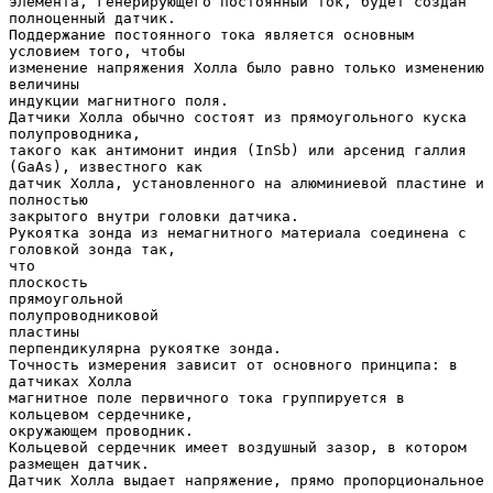
элемента, генерирующего постоянный ток, будет создан
полноценный датчик.
Поддержание постоянного тока является основным
условием того, чтобы
изменение напряжения Холла было равно только изменению
величины
индукции магнитного поля.
Датчики Холла обычно состоят из прямоугольного куска
полупроводника,
такого как антимонит индия (InSb) или арсенид галлия
(GaAs), известного как
датчик Холла, установленного на алюминиевой пластине и
полностью
закрытого внутри головки датчика.
Рукоятка зонда из немагнитного материала соединена с
головкой зонда так,
что
плоскость
прямоугольной
полупроводниковой
пластины
перпендикулярна рукоятке зонда.
Точность измерения зависит от основного принципа: в
датчиках Холла
магнитное поле первичного тока группируется в
кольцевом сердечнике,
окружающем проводник.
Кольцевой сердечник имеет воздушный зазор, в котором
размещен датчик.
Датчик Холла выдает напряжение, прямо пропорциональное