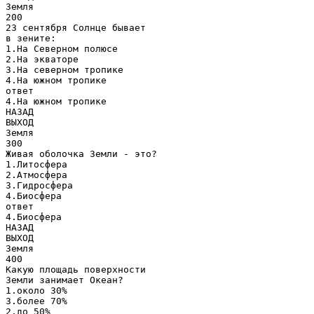
Земля
200
23 сентября Солнце бывает
в зените:
1.На Северном полюсе
2.На экваторе
3.На северном тропике
4.На южном тропике
ответ
4.На южном тропике
НАЗАД
ВЫХОД
Земля
300
Живая оболочка Земли - это?
1.Литосфера
2.Атмосфера
3.Гидросфера
4.Биосфера
ответ
4.Биосфера
НАЗАД
ВЫХОД
Земля
400
Какую площадь поверхности
Земли занимает Океан?
1.около 30%
3.более 70%
2.до 50%