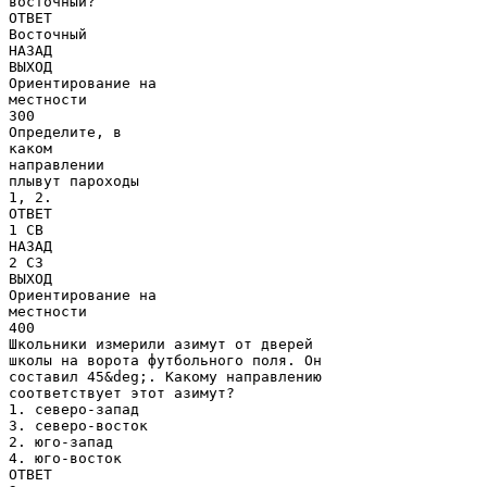
восточный?
ОТВЕТ
Восточный
НАЗАД
ВЫХОД
Ориентирование на
местности
300
Определите, в
каком
направлении
плывут пароходы
1, 2.
ОТВЕТ
1 СВ
НАЗАД
2 СЗ
ВЫХОД
Ориентирование на
местности
400
Школьники измерили азимут от дверей
школы на ворота футбольного поля. Он
составил 45&deg;. Какому направлению
соответствует этот азимут?
1. северо-запад
3. северо-восток
2. юго-запад
4. юго-восток
ОТВЕТ