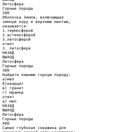
Литосфера
Горные породы
200
Оболочка Земли, включающая
земную кору и верхнюю мантию,
называется:
1.термосферой
2.астеносферой
3.литосферой
ответ
3. литосфера
НАЗАД
ВЫХОД
Литосфера
Горные породы
300
Найдите лишнюю горную породу:
а)мел
б)кварцит
в) гранит
г) мрамор
ответ
а) мел
НАЗАД
ВЫХОД
Литосфера
Горные породы
400
Самая глубокая скважина для