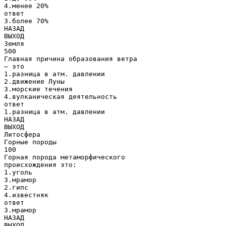
4.менее 20%
ответ
3.более 70%
НАЗАД
ВЫХОД
Земля
500
Главная причина образования ветра
– это
1.разница в атм. давлении
2.движение Луны
3.морские течения
4.вулканическая деятельность
ответ
1.разница в атм. давлении
НАЗАД
ВЫХОД
Литосфера
Горные породы
100
Горная порода метаморфического
происхождения это:
1.уголь
3.мрамор
2.гипс
4.известняк
ответ
3.мрамор
НАЗАД
ВЫХОД