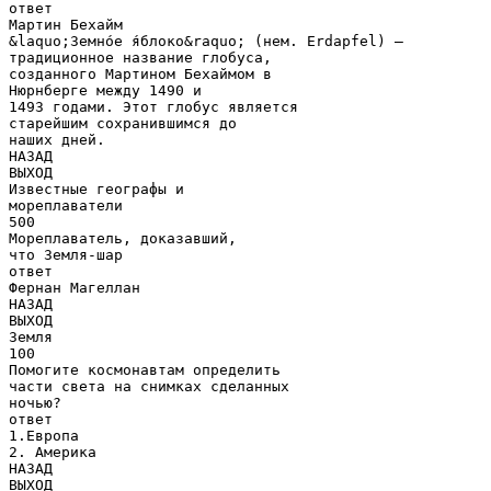
ответ
Мартин Бехайм
&laquo;Земно́е я́блоко&raquo; (нем. Erdapfel) —
традиционное название глобуса,
созданного Мартином Бехаймом в
Нюрнберге между 1490 и
1493 годами. Этот глобус является
старейшим сохранившимся до
наших дней.
НАЗАД
ВЫХОД
Известные географы и
мореплаватели
500
Мореплаватель, доказавший,
что Земля-шар
ответ
Фернан Магеллан
НАЗАД
ВЫХОД
Земля
100
Помогите космонавтам определить
части света на снимках сделанных
ночью?
ответ
1.Европа
2. Америка
НАЗАД
ВЫХОД