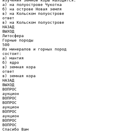
изучения земной коры находится:
а) на полуострове Чукотка
б) на острове Новая земля
в) на Кольском полуострове
ответ
в) на Кольском полуострове
НАЗАД
ВЫХОД
Литосфера
Горные породы
500
Из минералов и горных пород
состоит:
а) мантия
б) ядро
в) земная кора
ответ
в) земная кора
НАЗАД
ВЫХОД
ВОПРОС
аукцион
ВОПРОС
ВОПРОС
аукцион
ВОПРОС
аукцион
ВОПРОС
ВОПРОС
Спасибо Вам