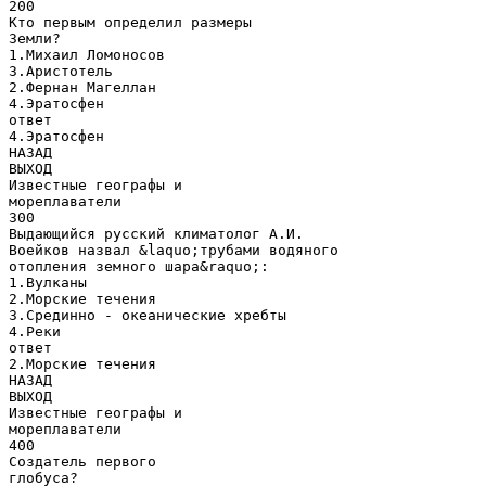
200
Кто первым определил размеры
Земли?
1.Михаил Ломоносов
3.Аристотель
2.Фернан Магеллан
4.Эратосфен
ответ
4.Эратосфен
НАЗАД
ВЫХОД
Известные географы и
мореплаватели
300
Выдающийся русский климатолог А.И.
Воейков назвал &laquo;трубами водяного
отопления земного шара&raquo;:
1.Вулканы
2.Морские течения
3.Срединно - океанические хребты
4.Реки
ответ
2.Морские течения
НАЗАД
ВЫХОД
Известные географы и
мореплаватели
400
Создатель первого
глобуса?