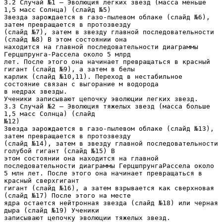
3.2 Случай №1 – Эволюция легких звезд (масса меньше
1,5 масс Солнца) (слайд №5)
Звезда зарождается в газо-пылевом облаке (слайд №6),
затем превращается в протозвезду
(слайд №7), затем в звезду главной последовательности
(слайд №8) В этом состоянии она
находится на главной последовательности диаграммы
Герцшпрунга-Рассела около 5 млрд
лет. После этого она начинает превращаться в красный
гигант (слайд №9), а затем в белы
карлик (слайд №10,11). Переход в нестабильное
состояние связан с выгорание м водорода
в недрах звезды.
Ученики записывают цепочку эволюции легких звезд.
3.3 Случай №2 – Эволюция тяжелых звезд (масса больше
1,5 масс Солнца) (слайд
№12)
Звезда зарождается в газо-пылевом облаке (слайд №13),
затем превращается в протозвезду
(слайд №14), затем в звезду главной последовательности
голубой гигант (слайд №15) В
этом состоянии она находится на главной
последовательности диаграммы ГерцшпрунгаРассела около
5 млн лет. После этого она начинает превращаться в
красный сверхгигант
гигант (слайд №16), а затем взрывается как сверхновая
(слайд №17) После этого на месте
ядра остается нейтронная звезда (слайд №18) или черная
дыра (слайд №19) Ученики
записывают цепочку эволюции тяжелых звезд.