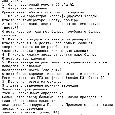
Ход урока.
1. Организационный момент (Слайд №1).
2. Актуализация знаний.
Фронтальная работа с классом по вопросам:
1. По каким параметрам классифицируются звезды?
Ответ: по температуре, цвету, размеру.
2. На какие классы делятся звезды по температуре
(цвету)?
Ответ: красные, желтые, белые, голубовато-белые,
голубые
3. Как классифицируются звезды по размеру?
Ответ: гиганты (в десятки раз больше солнца),
сверхгиганты (в сотни раз больше
Солнца),карлики (равные или меньше Солнца)
4. К какому классу звезд относится наше Солнце
Ответ: желтые карлики
5. Какие звезды на диаграмме Герцшпрунга-Рассела не
попадают на главную
последовательность (слайд №2)
Ответ: белые карлики, красные гиганты и сверхгиганты
Решение теста из ЕГЭ по физике (слайд №3) Ответ 13
3. Изучение нового материала:
3.1 Дать определение понятия эволюция
Эволюция- путь развиия
Ученики записывают определение.
Большинство звезд большую часть жизни проводят на
главной последовательности
диаграммы Герцшпрунга-Рассела. Продолжительность жизни
звезды и ее эволюция
зависят от массы. (слайд №4)