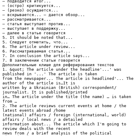
– подводится итог...
– (остро) критикуется...
– (резко) осуждается...
– вскрывается... – дается обзор...
– рассматривается...
– статья выступает против...
– выступает в поддержку...
– далее в статье говорится
5. It should be noted that...
5. Следует отметить, что...
6. The article under review...
6. Рассматриваемая статья...
7. In conclusion the article says...
7. В заключении статьи говорится
Дополнительные клише для реферирования текстов
1. &quot; The article under the headline'...' was
published in '...' The article is taken
from the newspaper... The article is headlined'... The
author of the article is…It is
written by a Ukrainian (British) correspondent/
journalist. It is published/printed
in… The article under the title (the name) … is taken
from …
2. The article reviews current events at home / the
latest events abroad /home
(national) affairs / foreign (international, world)
affairs / local news / a detailed
information about... The article which I'm going to
review deals with the recent
news from / a brief analysis of the political