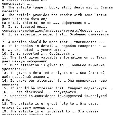
описывается …..
3. The article (paper, book, etc.) deals with…. Статья
касается ….
4. The article provides the reader with some Статья
даёт читателю data on/
material, information on ……. информацию о …
5. It is focused on…it
considers/emphasizes/analyzes/reveals/dwells upon …
6. It is especially noted that…. Особенно отмечается
….
7. A mention should be made that…. Упоминается …..
8. It is spoken in detail … Подробно говорится о ….
9. …. are noted. … упоминаются.
10. It is reported ….. Сообщается ….
11. The text gives valuable information on .. Текст
даёт ценную информацию.
12. Much attention is given to …. Большое внимание
уделяется...
13. It gives a detailed analysis of … Она (статья)
даёт подробный анализ …
14. It draws our attention to … Она привлекает наше
внимание
15. It should be stressed that… Следует подчеркнуть ….
16. …. are discussed. …. обсуждаются.
17. Stressed is…considered is…suggested is…analyzed
are…
18. The article is of great help to … Эта статья
окажет большую помощь …..
19. The article is of interest to …. Эта статья