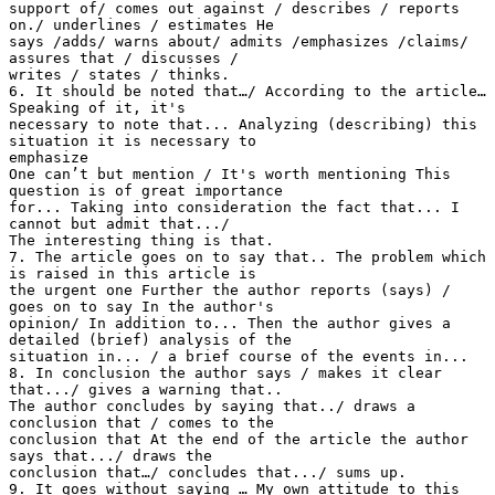
support of/ comes out against / describes / reports
on./ underlines / estimates He
says /adds/ warns about/ admits /emphasizes /claims/
assures that / discusses /
writes / states / thinks.
6. It should be noted that…/ According to the article…
Speaking of it, it's
necessary to note that... Analyzing (describing) this
situation it is necessary to
emphasize
One can’t but mention / It's worth mentioning This
question is of great importance
for... Taking into consideration the fact that... I
cannot but admit that.../
The interesting thing is that.
7. The article goes on to say that.. The problem which
is raised in this article is
the urgent one Further the author reports (says) /
goes on to say In the author's
opinion/ In addition to... Then the author gives a
detailed (brief) analysis of the
situation in... / a brief course of the events in...
8. In conclusion the author says / makes it clear
that.../ gives a warning that..
The author concludes by saying that../ draws a
conclusion that / comes to the
conclusion that At the end of the article the author
says that.../ draws the
conclusion that…/ concludes that.../ sums up.
9. It goes without saying … My own attitude to this