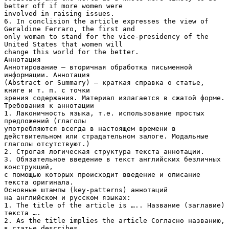
better off if more women were
involved in raising issues.
6. In conclision the article expresses the view of
Geraldine Ferraro, the first and
only woman to stand for the vice-presidency of the
United States that women will
change this world for the better.
Аннотация
Аннотирование – вторичная обработка письменной
информации. Аннотация
(Abstract or Summary) – краткая справка о статье,
книге и т. п. с точки
зрения содержания. Материал излагается в сжатой форме.
Требования к аннотации
1. Лаконичность языка, т.е. использование простых
предложений (глаголы
употребляются всегда в настоящем времени в
действительном или страдательном залоге. Модальные
глаголы отсутствуют.)
2. Строгая логическая структура текста аннотации.
3. Обязательное введение в текст английских безличных
конструкций,
с помощью которых происходит введение и описание
текста оригинала.
Основные штампы (key-patterns) аннотаций
на английском и русском языках:
1. The title of the article is ….. Название (заглавие)
текста ….
2. As the title implies the article Согласно названию,
в статье describes …..