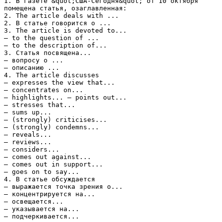
1. В газете &quot;США-Сегодня&quot; от 10 октября
помещена статья, озаглавленная:
2. The article deals with ...
2. В статье говорится о ...
3. The article is devoted to...
– to the question of ...
– to the description of...
3. Статья посвящена...
– вопросу о ...
– описанию ...
4. The article discusses
– expresses the view that...
– concentrates on...
– highlights... – points out...
– stresses that...
– sums up...
– (strongly) criticises...
– (strongly) condemns...
– reveals...
– reviews...
– considers...
– comes out against...
– comes out in support...
– goes on to say...
4. В статье обсуждается
– выражается точка зрения о...
– концентрируется на...
– освещается...
– указывается на...
– подчеркивается...