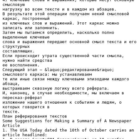
смысловую
нагрузку во всем тексте и в каждом из абзацев.
В результате этой операции получаем некий смысловой
каркас, построенный
из ключевых слов и выражений. Этот каркас можно
записать или запомнить.
Затем мы пытаемся определить, насколько полно
выделенные ключевые
слова и выражения передают основной смысл текста и его
структурных
составляющих.
Если происходит утрата существенной части смысла,
нужно найти средства
ее восполнения.
Следующий этап – &laquo;редактирование&raquo;
смыслового каркаса: мы устанавливаем
те или иные связи между ключевыми эпизодами каждого
абзаца,
выстраиваем сквозную логику всего реферата.
И, наконец, в случае необходимости, мы включаем в
пересказ-реферат
изложение нашего отношения к событиям и людям, о
которых говорится в
тексте.
План реферирования текстов
Some Suggestions for Making а Summary of A Newspaper
Article
1. The USA Today dated the 10th of October carries an
article headlined: