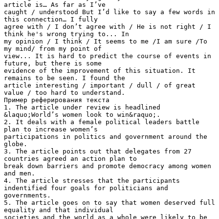
article is… As far as I’ve
caught / understood But I’d like to say a few words in
this connection… I fully
agree with / I don’t agree with / He is not right / I
think he's wrong trying to... In
my opinion / I think / It seems to me /I am sure /To
my mind/ from my point of
view... It is hard to predict the course of events in
future, but there is some
evidence of the improvement of this situation. It
remains to be seen. I found the
article interesting / important / dull / of great
value / too hard to understand.
Пример реферирования текста
1. The article under review is headlined
&laquo;World’s women look to win&raquo;.
2. It deals with a female political leaders battle
plan to increase women’s
participations in politics and government around the
globe.
3. The article points out that delegates from 27
countries agreed an action plan to
break down barriers and promote democracy among women
and men.
4. The article stresses that the participants
indentified four goals for politicians and
governments.
5. The article goes on to say that women deserved full
equality and that individual
societies and the world as a whole were likely to be