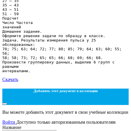
27 – 35
35 – 43
43 – 51
51 - 59
Подсчет
Число Частота
значений
Домашнее задание.
Оформите решение задачи по образцу в классе.
Задача. Результаты измерения пульса у 25
обследованных:
70; 75; 63; 64; 72; 77; 80; 85; 79; 64; 63; 60; 55;
56;
58; 58; 73; 72; 65; 65; 66; 68; 69; 66; 68.
Произвести группировку данных, выделив 6 групп с
равными
Скачать
Добавить этот документ в коллекции
Вы можете добавить этот документ в свои учебные коллекции
Войти
Доступно только авторизованным пользователям
Название