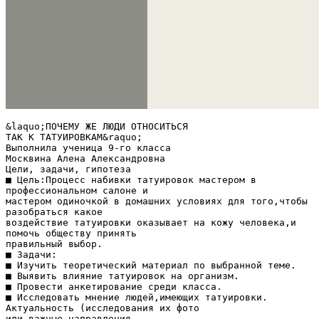
&laquo;ПОЧЕМУ ЖЕ ЛЮДИ ОТНОСИТЬСЯ
ТАК К ТАТУИРОВКАМ&raquo;
Выполнила ученица 9-го класса
Москвина Алена Александровна
Цели, задачи, гипотеза
■ Цель:Процесс набивки татуировок мастером в
профессиональном салоне и
мастером одиночкой в домашних условиях для того,чтобы
разобраться какое
воздействие татуировки оказывает на кожу человека,и
помочь обществу принять
правильный выбор.
■ Задачи:
■ Изучить теоретический материал по выбранной теме.
■ Выявить влияние татуировок на организм.
■ Провести анкетирование среди класса.
■ Исследовать мнение людей,имеющих татуировки.
Актуальность (исследования их фото
или важные направления