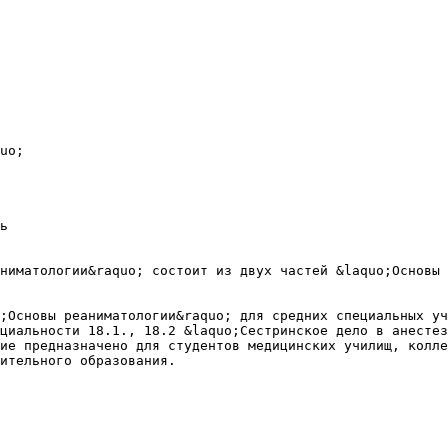
е, ОИМ, ЧМТ и т.д. При терминальных состояниях, независимо от причины, в организме происходят общие изменения, которые затрагивают все органы и системы. Они возникают в одних органах раньше, в других позже. К гипоксии наиболее чувствительна кора головного мозга. В терминальном состоянии выделяют три фазы или стадии: преагония, агония, клиническая смерть. В преагональном состоянии сознание спутано, мраморность кожных покровов или цианоз, АД падает до нуля, пульс нитевидный, часто аритмичный, дыхание поверхностное,