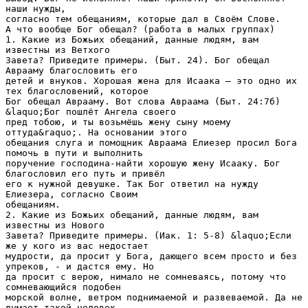
наши нужды,
согласно тем обещаниям, которые дал в Своём Слове.
А что вообще Бог обещал? (работа в малых группах)
1. Какие из Божьих обещаний, данные людям, вам
известны из Ветхого
Завета? Приведите примеры. (Быт. 24). Бог обещал
Аврааму благословить его
детей и внуков. Хорошая жена для Исаака – это одно их
тех благословений, которое
Бог обещал Аврааму. Вот слова Авраама (Быт. 24:7б)
&laquo;Бог пошлёт Ангела своего
пред тобою, и ты возьмёшь жену сыну моему
оттуда&raquo;. На основании этого
обещания слуга и помощник Авраама Елиезер просил Бога
помочь в пути и выполнить
поручение господина-найти хорошую жену Исааку. Бог
благословил его путь и привёл
его к нужной девушке. Так Бог ответил на нужду
Елиезера, согласно Своим
обещаниям.
2. Какие из Божьих обещаний, данные людям, вам
известны из Нового
Завета? Приведите примеры. (Иак. 1: 5-8) &laquo;Если
же у кого из вас недостает
мудрости, да просит у Бога, дающего всем просто и без
упреков, - и дастся ему. Но
да просит с верою, нимало не сомневаясь, потому что
сомневающийся подобен
морской волне, ветром поднимаемой и развеваемой. Да не
думает такой человек