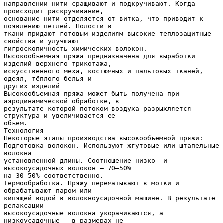
направлении нити сращивают и подкручивают. Когда
происходит раскручивание,
основание нити отделяется от витка, что приводит к
появлению петлей. Полости в
ткани придают готовым изделиям высокие теплозащитные
свойства и улучшают
гигроскопичность химических волокон.
Высокообъёмная пряжа предназначена для выработки
изделий верхнего трикотажа,
искусственного меха, костюмных и пальтовых тканей,
одеял, тёплого белья и
других изделий
Высокообъемная пряжа может быть получена при
аэродинамической обработке, в
результате которой потоком воздуха разрыхляется
структура и увеличивается ее
объем.
Технология
Некоторые этапы производства высокообъёмной пряжи:
Подготовка волокон. Используют жгутовые или штапельные
волокна
установленной длины. Соотношение низко- и
высокоусадочных волокон — 70–50%
на 30–50% соответственно.
Термообработка. Пряжу перематывают в мотки и
обрабатывают паром или
кипящей водой в волокноусадочной машине. В результате
релаксации
высокоусадочные волокна укорачиваются, а
низкоусадочные — в размерах не