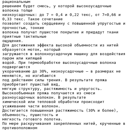
рациональным
решением будет смесь, у которой высокоусадочные
волокна толще
низкоусадочных: до 7 = 0,4 и 0,22 текс, от 7=0,66 и
0,33 текс. Такое сочетание
позволит создать сердцевину с повышенной упругостью и
прочностью, тонкие
волокна получат пушистое покрытие и придадут ткани
приятные тактильные
ощущения.
Для достижения эффекта высокой объемности из нитей
образуется моток, который
загружается в волокноусадочную машину для воздействия
паром или кипящей
водой. При термообработке высокоусадочные волокна
подвергаются
укорачиванию до 30%, низкоусадочные – в размерах не
меняются, но изгибаются
под действием силы трения. В результате пряжа
приобретает пушистый вид,
мягкую структуру, растяжимость и упругость.
Высокообъемная пряжа получается из смеси
разноусадочных волокон. В результате
химической или тепловой обработки происходит
усаживание части волокон.
Достигается повышенная растяжимость (30% и более),
объемность, пушистость и
мягкость готового полотна.
По мере раскручивания закрепленных нитей, крученные в
противоположном