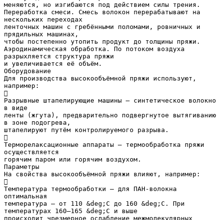
меняются, но изгибаются под действием силы трения.
Переработка смеси. Смесь волокон перерабатывают на
нескольких переходах
ленточных машин с гребёнными поломами, ровничных и
прядильных машинах,
чтобы постепенно утопить продукт до толщины пряжи.
Аэродинамическая обработка. По потоком воздуха
разрыхляется структура пряжи
и увеличивается её объём.
Оборудование
Для производства высокообъёмной пряжи используют,
например:

Разрывные штапелирующие машины — синтетическое волокно
в виде
ленты (жгута), предварительно подвергнутое вытягиванию
в зоне подогрева,
штапелируют путём контролируемого разрыва.

Терморелаксационные аппараты — термообработка пряжи
осуществляется
горячим паром или горячим воздухом.
Параметры
На свойства высокообъёмной пряжи влияют, например:

Температура термообработки — для ПАН-волокна
оптимальная
температура — от 110 &deg;С до 160 &deg;С. При
температурах 160–165 &deg;С и выше
происходит чрезмерное ослабление межмолекулярных