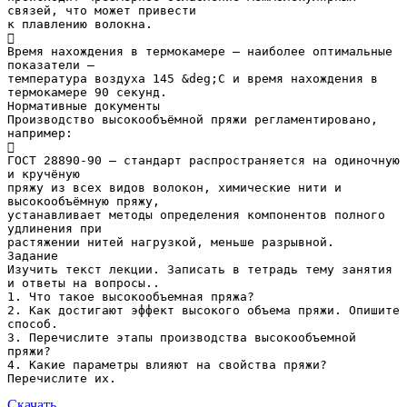
связей, что может привести
к плавлению волокна.

Время нахождения в термокамере — наиболее оптимальные
показатели —
температура воздуха 145 &deg;С и время нахождения в
термокамере 90 секунд.
Нормативные документы
Производство высокообъёмной пряжи регламентировано,
например:

ГОСТ 28890-90 — стандарт распространяется на одиночную
и кручёную
пряжу из всех видов волокон, химические нити и
высокообъёмную пряжу,
устанавливает методы определения компонентов полного
удлинения при
растяжении нитей нагрузкой, меньше разрывной.
Задание
Изучить текст лекции. Записать в тетрадь тему занятия
и ответы на вопросы..
1. Что такое высокообъемная пряжа?
2. Как достигают эффект высокого объема пряжи. Опишите
способ.
3. Перечислите этапы производства высокообъемной
пряжи?
4. Какие параметры влияют на свойства пряжи?
Скачать