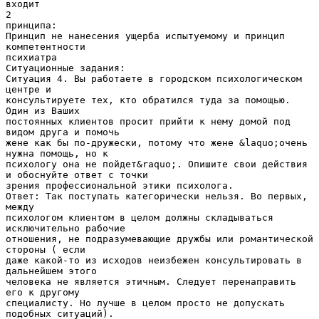
входит
2
принципа:
Принцип не нанесения ущерба испытуемому и принцип
компетентности
психиатра
Ситуационные задания:
Ситуация 4. Вы работаете в городском психологическом
центре и
консультируете тех, кто обратился туда за помощью.
Один из Ваших
постоянных клиентов просит прийти к нему домой под
видом друга и помочь
жене как бы по-дружески, потому что жене &laquo;очень
нужна помощь, но к
психологу она не пойдет&raquo;. Опишите свои действия
и обоснуйте ответ с точки
зрения профессиональной этики психолога.
Ответ: Так поступать категорически нельзя. Во первых,
между
психологом клиентом в целом должны складываться
исключительно рабочие
отношения, не подразумевающие дружбы или романтической
стороны ( если
даже какой-то из исходов неизбежен консультировать в
дальнейшем этого
человека не является этичным. Следует перенаправить
его к другому
специалисту. Но лучше в целом просто не допускать
подобных ситуаций).