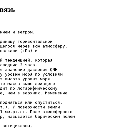
связь
нием и ветром.
диницу горизонтальной
щегося через всю атмосферу.
паскали (гПа) и
й тенденцией, которая
следние 3 часа.
я значение давления QNH
у уровню моря по условиям
я высота уровня моря.
то масса выше лежащего
дит по логарифмическому
е, чем в верхних. Изменение
подняться или опуститься,
т.). У поверхности земли
1 мм.рт.ст. Поле атмосферного
р, называется барическим полем
 антициклоны,