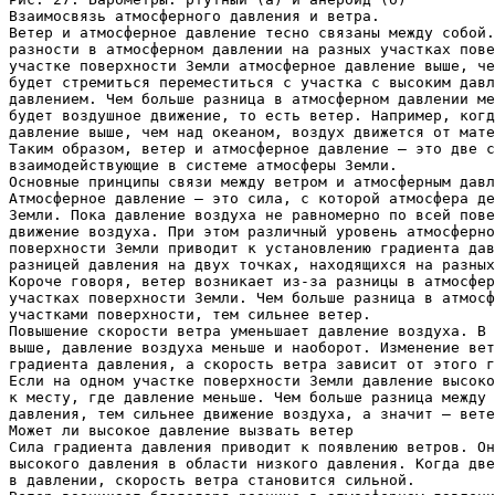
Взаимосвязь атмосферного давления и ветра.
Ветер и атмосферное давление тесно связаны между собой.
разности в атмосферном давлении на разных участках пове
участке поверхности Земли атмосферное давление выше, че
будет стремиться переместиться с участка с высоким давл
давлением. Чем больше разница в атмосферном давлении ме
будет воздушное движение, то есть ветер. Например, когд
давление выше, чем над океаном, воздух движется от мате
Таким образом, ветер и атмосферное давление – это две с
взаимодействующие в системе атмосферы Земли.
Основные принципы связи между ветром и атмосферным давл
Атмосферное давление — это сила, с которой атмосфера де
Земли. Пока давление воздуха не равномерно по всей пове
движение воздуха. При этом различный уровень атмосферно
поверхности Земли приводит к установлению градиента дав
разницей давления на двух точках, находящихся на разных
Короче говоря, ветер возникает из-за разницы в атмосфер
участках поверхности Земли. Чем больше разница в атмосф
участками поверхности, тем сильнее ветер.
Повышение скорости ветра уменьшает давление воздуха. В 
выше, давление воздуха меньше и наоборот. Изменение вет
градиента давления, а скорость ветра зависит от этого г
Если на одном участке поверхности Земли давление высоко
к месту, где давление меньше. Чем больше разница между 
давления, тем сильнее движение воздуха, а значит — вете
Может ли высокое давление вызвать ветер
Сила градиента давления приводит к появлению ветров. Он
высокого давления в области низкого давления. Когда две
в давлении, скорость ветра становится сильной.