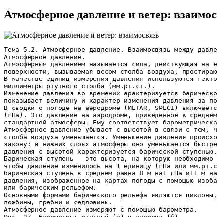
Атмосферное давление и ветер: взаимо
Тема 5.2. Атмосферное давление. Взаимосвязь между давле
Атмосферное давление.
Атмосферным давлением называется сила, действующая на е
поверхности, вызываемая весом столба воздуха, простираю
В качестве единиц измерения давления используются гекто
миллиметры ртутного столба (мм.рт.ст.).
Изменение давления во времених арактеризуется барическо
показывает величину и характер изменения давления за по
В сводки о погоде на аэродроме (METAR, SPECI) включаетс
(гПа). Это давление на аэродроме, приведенное к среднем
стандартной атмосферы. Ему соответствует барометрическа
Атмосферное давление убывает с высотой в связи с тем, ч
столба воздуха уменьшается. Уменьшение давления происхо
закону: в нижних слоях атмосферы оно уменьшается быстре
давления с высотой характеризуется барической ступенью.
Барическая ступень – это высота, на которую необходимо 
чтобы давление изменилось на 1 единицу (гПа или мм.рт.с
барическая ступень в среднем равна 8 м на1 гПа и11 м на
давления, изображенное на картах погоды с помощью изоба
или барическим рельефом.
Основными формами барического рельефа являются циклоны,
ложбины, гребни и седловины.
Атмосферное давление измеряют с помощью барометра.
Рис. 27. Барометры: ртутный (а) и анероид (б)