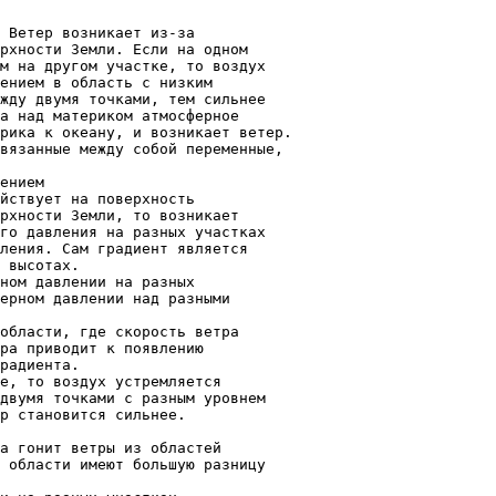
 Ветер возникает из-за
рхности Земли. Если на одном
м на другом участке, то воздух
ением в область с низким
жду двумя точками, тем сильнее
а над материком атмосферное
рика к океану, и возникает ветер.
вязанные между собой переменные,
ением
йствует на поверхность
рхности Земли, то возникает
го давления на разных участках
ления. Сам градиент является
 высотах.
ном давлении на разных
ерном давлении над разными
области, где скорость ветра
ра приводит к появлению
радиента.
е, то воздух устремляется
двумя точками с разным уровнем
р становится сильнее.
а гонит ветры из областей
 области имеют большую разницу