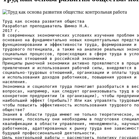
Труд как основа развития общества Разработал преподаватель Шимко Н.А. 2017 г. В современных экономических условиях изучение проблем экономики труда основано на фундаментально новых концептуальных представлениях о функционировании и эффективности труда, формировании и регулировании трудового потенциала, а также на анализе реальных экономических и социальных процессов, происходящих в сфере труда в условиях развития рыночных отношений в российской экономике. Принципы рыночной экономики активно проявляются в процессе привлечения и использования рабочей силы, внедряются в системы социально-трудовых отношений, организации и оплаты труда, формирования и использования доходов работников, повышения уровня и качества жизни населения. Экономика и социология труда помогают разобраться в весьма сложных вопросах, например, как следует организовывать труд в обществе и на конкретном предприятии (в организации), чтобы предприниматель получил наибольший эффект (прибыль)? Или как управлять трудовыми ресурсами, чтобы повысить эффективность использования трудового потенциала в обществе? Знания в области труда имеют не только теоретическое, но и практическое значение, поскольку они необходимы в подготовке специалистов высшей квалификации в области управления, менеджмента, научных и практических работников, адаптированных к рынку труда вне зависимости от сферы их будущей профессиональной деятельности. Цель контрольной работы – рассмотреть политику государства в области труда и изучить роль труда в развитии общества. 1. Политика государства в области труда Без труда невозможно себе представить человечества. Для того например, чтобы земля произвела жатву, руда превратилась в железо, железо в орудие или машину, а машина приготовила ткань - необходим труд. Если представить себе, хотя на время, что деятельность труда прекратилась на всей земле, то какое следствие имело бы бездействие? Ничтожество человечества. Поэтому, если жизнь есть удел человека, то труд составляет его право в отношении к другим и обязанность относительно самого себя. Из этой истины вытекает непосредственно следующее заключение: если труд составляет для человека и право и обязанность, то он должен быть свободен, так как свобода и право суть понятия однородные, тожественные. Свобода труда, по своему существу, есть право социальное, потому что труд, имея место в свободном обществе, влечет за собою для каждого из членов этого общества целый ряд взаимных прав и обязанностей, проистекающих из отношений к труду. Эти права и обязанности имеют характер социальный, т.е. человек за исполнение их отвечает не только перед своею совестью и Богом, но и перед другими людьми. Государство есть власть, имеющая целью водворение господства правды в обществе, власть обеспечивающая каждому спокойное пользование его правами и принуждающая, каждого к исполнению своих обязанностей в отношении его сограждан. Поэтому, если труд служит для человека обильным источником прав и обязанностей в отношении других людей, то, очевидно, государство имеет право вмешательства, во-первых, чтобы дать санкцию этим правам и обязанностям и во-вторых, чтобы сделать их действительными, осуществимыми. В принципе никто не оспаривает этого права государства. Но существует сильное разногласие относительно пространства этого права, тех границ, в которые должна быть заключена деятельность государства, чтобы свобода труда не была нарушена. Важностью этого вопроса оправдывается оживленность полемики, потому что ошибки двух противоположных сторон одинаково ведут к гибельным последствиям. Предоставить государству широкое право вмешательства, - значило бы отнять у труда его живительную силу, которая заключается в свободе труда. Если же дозволить нарушение законов справедливости в организации труда, ограничить право вмешательства государства преувеличенным уважением к свободе, допустить чтобы граждане были тревожимы в пользовании правом труда, - значит отрицать, в некотором смысле, право человека на существование. Таким образом, обязанности государства прямо вытекают из цели его учреждения. С этой точки зрения свободу следует признавать высшим принципом, потому что каждый гражданин свободен развивать себя или не развивать, упражнять ту или другую способность, направлять свою деятельность в ту сторону, куда ему заблагорассудится. Государство не может приневоливать человека к достижению цели его назначения, по, напротив того, должно помогать ему всем, в чем будет ему для этого представляться надобность. Поэтому назначение государства состоит лишь в устранении препятствий, которые человек может встретить при развитии своих сил физических и духовных, и именно тех препятствий, которые он не в состоянии устранить собственными силами. Эти препятствия принадлежат к двум различным категориям. Во-первых, иногда может случиться, что другие люди препятствуют человеку пользоваться правом развития способностей своей двойственной природы. Очевидно, в этом случае, государство может и должно вмешаться для того, чтобы заставить одних членов общества уважать права других и руководствоваться в своих взаимных отношениях требованиями справедливости. Для выполнения этой задачи, государство должно определить права и обязанности граждан, совокупность коих составляет их юридическую личность; оно должно формулировать правила справедливости в человеческих отношениях, словом то, что римские юристы называли: &quot;jus dicere&quot;. Но, коль скоро правила справедливости формулированы, взаимные права и обязанности определены, - государство должно позаботится об их охранении. Для этой цели оно учреждает целый класс лиц, коим поручается восстановлять, а иногда и наказывать за правонарушения, одним словом, охранять правила справедливости. Во вторых ущерб, могущий произойти от нарушения права, может быть иногда так ничтожен, что государство как будто уполномочивает себя им не заниматься. Как математика, так и социальные науки имеют свои бесконечно малые величины; да и кроме того гораздо чаще встречаются действия неблаговидные, бесчестные, чем несправедливые. Если бы государство было обязано рассматривать все подобные действия, отступающие хотя на одну йоту от и до и справедливости, то его деятельность выступила бы за пределы. Жертвы, которые его вмешательство возложило бы на общество и опасности, могущие представиться от того индивидуальной свободе, были бы непропорциональны с вредом, часто ничтожным, который следует вознаградить. Если эти препятствия столь сильны, что человек, предоставленный своим собственным силам, не в состоянии их преодолеть, а между тем условия его развития требуют устранения этих препятствий, то государство имеет право вмешательства для достижения этого результата. Государство в этом случае приходит на помощь частному лицу, с целью доставить ему возможность исполнить свое назначение. Эту вторую обязанность государства обыкновенно называют администрацией. Экономические преобразования в России, связанные с переходом к рыночной экономике, привели к существенным изменениям в общественных отношениях, регулируемых трудовым законодательством. Разработка стратегии развития трудового законодательства – это определение принципиальных подходов к решению ключевых проблем реформы трудовых отношений и трудового законодательства. Степень их обобщения и конкретизации проявляется по-разному на социальном, политическом и правовом уровнях. На социальном уровне стратегическое значение имеют принципиальные положения, выражающие общую заинтересованность различных социальных групп в трудовом законодательстве и его дальнейшем развитии. На политическом уровне к таким проблемам могут быть отнесены: политическая оценка причин реформы трудового законодательства, исторического наследия в трудовых отношениях и их современного состояния; определение целей, задач и приоритетов реформы трудовых отношений, содержания будущего трудового законодательства и механизма его исполнения; использование иностранных правовых систем, международного опыта и модельных правовых актов; определение степени радикализма в реформе трудового законодательства; создание механизма разработки и введения нового трудового законодательства, способного обеспечить социальное согласие в обществе. Трудовое законодательство призвано содействовать взаимному усилению экономической и социальной политики, созданию условий для широкомасштабного и устойчивого развития. При этом следует учитывать, что для усиления связи между социальным прогрессом и экономическим ростом особое значение и смысл имеют гарантии соблюдения основополагающих принципов и прав в сфере труда. Эти гарантии позволяют работникам свободно и на равных условиях требовать своей справедливой доли в богатстве, созданном их трудом, а также дают им возможность полностью реализовать свой человеческий потенциал. Главные направления вмешательства государства в трудовые отношения должны заключаться, во-первых, в установлении обязательных стандартов, во-вторых, в контроле и надзоре за соблюдением законодательства, в-третьих, в регламентации норм, механизмов и процедур, которым стороны трудовых отношений и их представители обязаны следовать, если не договорятся об ином. К исключительной компетенции государства должны быть отнесены вопросы, касающиеся принципов регулирования трудовых отношений; основных прав и обязанностей субъектов трудовых правоотношений; основных гарантий и норм по условиям труда; ответственности за нарушение трудового законодательства; прав профсоюзов в сфере трудовых отношений, и другие. 2. Труд как основа развития общества Труд - это целесообразная деятельность людей, направленная на создание материальных и культурных ценностей. Труд есть основа и непременное условие жизнедеятельности людей. Воздействуя на окружающую природную среду, изменяя и приспосабливая ее к своим потребностям, люди не только обеспечивают свое существование, но и создают условия для развития и прогресса общества. Любой процесс труда предполагает наличие предмета труда, средства труда и самого труда как деятельности по приданию предмету труда необходимых чело