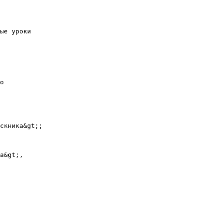
ые уроки
о
скника&gt;;
а&gt;,