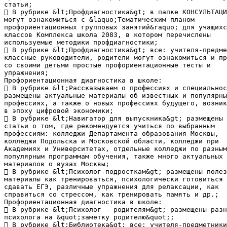
статьи;
 В рубрике &lt;Профдиагностика&gt; в папке КОНСУЛЬТАЦИ
могут ознакомиться с &laquo;Тематическим планом
профориентационных групповых занятий&raquo; для учащихс
классов Комплекса школа 2083, в котором перечислены
используемые методики профдиагностики;
 В рубрике &lt;Профдиагностика&gt; все: учителя-предме
классные руководители, родители могут ознакомиться и пр
со своими детьми простые профориентационные тесты и
упражнения;
Профориентационная диагностика в школе:
 В рубрике &lt;Рассказываем о профессиях и специальнос
размещены актуальные материалы об известных и популярны
профессиях, а также о новых профессиях будущего, возник
в эпоху цифровой экономики;
 В рубрике &lt;Навигатор для выпускника&gt; размещены 
статьи о том, где рекомендуется учиться по выбранным
профессиям: колледжи Департамента образования Москвы,
колледжи Подольска и Московской области, колледжи при
Академиях и Университетах, отдельные колледжи по разным
популярным программам обучения, также много актуальных
материалов о вузах Москвы;
 В рубрике &lt;Психолог-подросткам&gt; размещены полез
материалы как тренироваться, психологически готовиться 
сдавать ЕГЭ, различные упражнения для релаксации, как
справиться со стрессом, как тренировать память и др.;
Профориентационная диагностика в школе:
 В рубрике &lt;Психолог - родителям&gt; размещены разн
психолога на &quot;заметку родителю&quot;;
 В рубрике &lt;Библиотека&gt; все: учителя-предметники