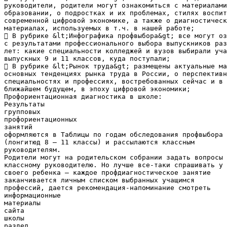
руководители, родители могут ознакомиться с материалами
образовании, о подростках и их проблемах, стилях воспит
современной цифровой экономике, а также о диагностическ
материалах, используемых в т.ч. в нашей работе;
 В рубрике &lt;Инфографика профвыбора&gt; все могут оз
с результатами профессионального выбора выпускников раз
лет: какие специальности колледжей и вузов выбирали уча
выпускных 9 и 11 классов, куда поступали;
 В рубрике &lt;Рынок труда&gt; размещены актуальные ма
основных тенденциях рынка труда в России, о перспективн
специальностях и профессиях, востребованных сейчас и в
ближайшем будущем, в эпоху цифровой экономики;
Профориентационная диагностика в школе:
Результаты
групповых
профориентационных
занятий
оформляются в Таблицы по годам обследования профвыбора
(лонгитюд 8 – 11 классы) и рассылаются классным
руководителям.
Родители могут на родительском собрании задать вопросы
классному руководителю. Но лучше все-таки спрашивать у
своего ребенка – каждое профдиагностическое занятие
заканчивается личным списком выбранных учащимся
профессий, дается рекомендация-напоминание смотреть
информационные
материалы
сайта
школы
раздел