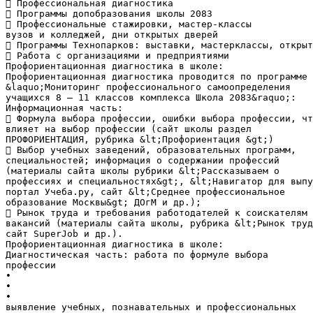
 Профессиональная диагностика
 Программы допобразования школы 2083
 Профессиональные стажировки, мастер-классы
вузов и колледжей, дни открытых дверей
 Программы Технопарков: выставки, мастерклассы, открыт
 Работа с организациями и предприятиями
Профориентационная диагностика в школе:
Профориентационная диагностика проводится по программе
&laquo;Мониторинг профессионального самоопределения
учащихся 8 – 11 классов комплекса Школа 2083&raquo;:
Информационная часть:
 Формула выбора профессии, ошибки выбора профессии, чт
влияет на выбор профессии (сайт школы раздел
ПРОФОРИЕНТАЦИЯ, рубрика &lt;Профориентация &gt;)
 Выбор учебных заведений, образовательных программ,
специальностей; информация о содержании профессий
(материалы сайта школы рубрики &lt;Рассказываем о
профессиях и специальностях&gt;, &lt;Навигатор для выпу
портал Учеба.ру, сайт &lt;Среднее профессиональное
образование Москвы&gt; ДОгМ и др.);
 Рынок труда и требования работодателей к соискателям
вакансий (материалы сайта школы, рубрика &lt;Рынок труд
сайт SuperJob и др.).
Профориентационная диагностика в школе:
Диагностическая часть: работа по формуле выбора
профессии
•
•
•
выявление учебных, познавательных и профессиональных