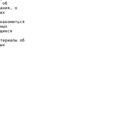
 об
ания, о
их
накомиться
ных
щиеся
териалы об
ых