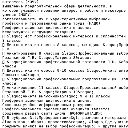
интересов (ХОЧУ)
выявление предпочтительной сферы деятельности, в
которой учащиеся проявили интерес к работе и некоторые
умения (МОГУ)
согласованность их с характеристиками выбранной
профессии и требованиями рынка труда (НАДО)
Профориентационная диагностика в школе:
Используются следующие методики:
 &laquo;Тест профессиональных интересов и склонностей 
8 классы
 Диагностика интересов 8 классов, методика &laquo;Проф
Г.В
 Анкетирование 8 классов &laquo;Профессиональный выбор
Резапкиной Г.В. &laquo;Матрица-8&raquo;
 &laquo;Опросник профессиональной готовности Л.Н. Каба
классы
 Диагностика интересов 9-10 классов &laquo;Анкета инте
Голомштока&raquo;
 &laquo;Опросник профессиональных предпочтений Дж. Хол
классы
 Анкетирование 11 классов &laquo;Профессиональный выбо
Резапкиной Г.В. &laquo;Матрица-10&raquo;
 &laquo;Анкета выпускника&raquo; 9 и 11 классы.
Профориентационная диагностика в школе:
Основным учебно-информационным ресурсом
Профессионального просвещения учащихся является
созданный раздел сайта школы ПРОФОРИЕНТАЦИЯ:
 В рубрике &lt;Профориентация&gt; размещены материалы 
&laquo;Как выбирать профессию&raquo;, &laquo;Где учитьс
предметы влияют на выбор профессии&raquo; и другие акту