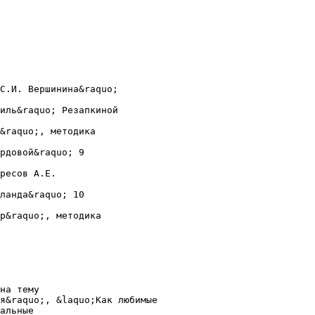
С.И. Вершинина&raquo;
иль&raquo; Резапкиной
&raquo;, методика
рдовой&raquo; 9
ресов А.Е.
ланда&raquo; 10
р&raquo;, методика
на тему
я&raquo;, &laquo;Как любимые
альные