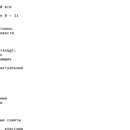
И все
я 8 – 11
тники,
овести
тях&gt;
х
ающих
актуальные
ные
и
ые советы
, классные