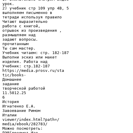
урок.
2) учебник стр 109 упр 4В, 5
выполняем письменно в
тетради используя правило
Читают выразительно
работа с книгой,
отрывок из произведения ,
размышляем над
задают вопросы.
прочитанным
Ты сам мастер.
Учебник читаем: стр. 182-187
Выполни эскиз или макет
изделия. Работа над
Учебник: стр.182-187
https://media.prosv.ru/sta
tic/books-
Домашнее
задание
творческой работой
11.5012.25
6
История
Игнатенко Е.А.
Завоевание Римом
Италии
viewer/index.html?path=/
media/ebook/282783/
Можно посмотреть:
РЭШ(предмет-Изо