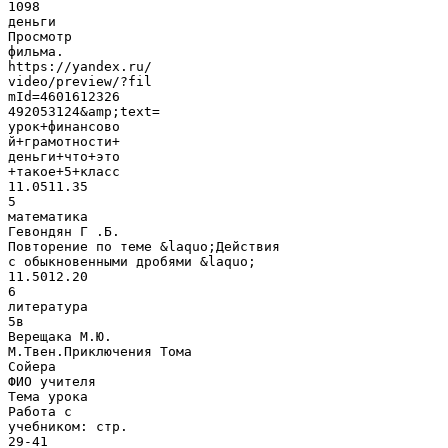
1098
деньги
Просмотр
фильма.
https://yandex.ru/
video/preview/?fil
mId=4601612326
492053124&amp;text=
урок+финансово
й+грамотности+
деньги+что+это
+такое+5+класс
11.0511.35
5
математика
Гевондян Г .Б.
Повторение по теме &laquo;Действия
с обыкновенными дробями &laquo;
11.5012.20
6
литература
5в
Верещака М.Ю.
М.Твен.Приключения Тома
Сойера
ФИО учителя
Тема урока
Работа с
учебником: стр.
29-41