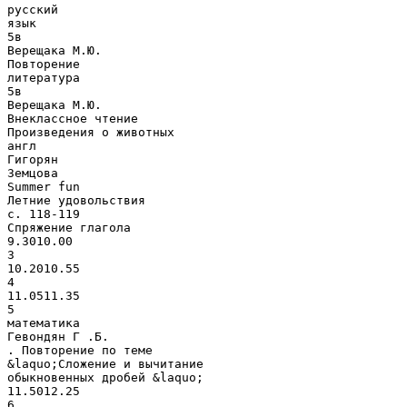
русский
язык
5в
Верещака М.Ю.
Повторение
литература
5в
Верещака М.Ю.
Внеклассное чтение
Произведения о животных
англ
Гигорян
Земцова
Summer fun
Летние удовольствия
с. 118-119
Спряжение глагола
9.3010.00
3
10.2010.55
4
11.0511.35
5
математика
Гевондян Г .Б.
. Повторение по теме
&laquo;Сложение и вычитание
обыкновенных дробей &laquo;
11.5012.25
6