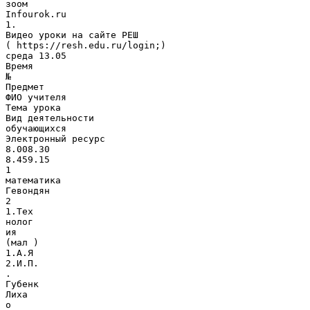
зоом
Infourok.ru
1.
Видео уроки на сайте РЕШ
( https://resh.edu.ru/login;)
среда 13.05
Время
№
Предмет
ФИО учителя
Тема урока
Вид деятельности
обучающихся
Электронный ресурс
8.008.30
8.459.15
1
математика
Гевондян
2
1.Тех
нолог
ия
(мал )
1.А.Я
2.И.П.
.
Губенк
Лиха
о