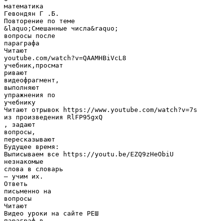
математика
Гевондян Г .Б.
Повторение по теме
&laquo;Смешанные числа&raquo;
вопросы после
параграфа
Читают
youtube.com/watch?v=QAAMHBiVcL8
учебник,просмат
ривают
видеофрагмент,
выполняют
упражнения по
учебнику
Читают отрывок https://www.youtube.com/watch?v=7s
из произведения RlFP95gxQ
, задают
вопросы,
пересказывают
Будущее время:
Выписываем все https://youtu.be/EZQ9zHeObiU
незнакомые
слова в словарь
– учим их.
Ответь
письменно на
вопросы
Читают
Видео уроки на сайте РЕШ
параграф в