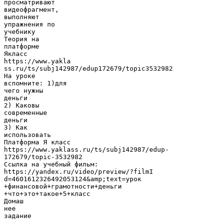
просматривают
видеофрагмент,
выполняют
упражнения по
учебнику
Теория на
платформе
Якласс
https://www.yakla
ss.ru/ts/subj142987/edup172679/topic3532982
На уроке
вспомните: 1)для
чего нужны
деньги
2) Каковы
современные
деньги
3) Как
использовать
Платформа Я класс
https://www.yaklass.ru/ts/subj142987/edup-
172679/topic-3532982
Ссылка на учебный фильм:
https://yandex.ru/video/preview/?filmI
d=4601612326492053124&amp;text=урок
+финансовой+грамотности+деньги
+что+это+такое+5+класс
Домаш
нее
задание