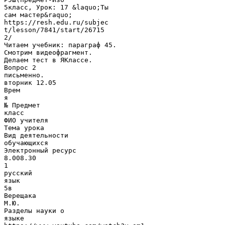
5класс, Урок: 17 &laquo;Ты
сам мастер&raquo;
https://resh.edu.ru/subjec
t/lesson/7841/start/26715
2/
Читаем учебник: параграф 45.
Смотрим видеофрагмент.
Делаем тест в ЯКлассе.
Вопрос 2
письменно.
вторник 12.05
Врем
я
№ Предмет
класс
ФИО учителя
Тема урока
Вид деятельности
обучающихся
Электронный ресурс
8.008.30
1
русский
язык
5в
Верещака
М.Ю.
Разделы науки о
языке