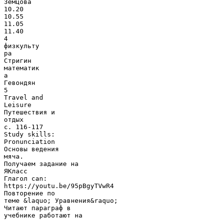
Земцова
10.20
10.55
11.05
11.40
4
физкульту
ра
Стригин
математик
а
Гевондян
5
Travel and
Leisure
Путешествия и
отдых
с. 116-117
Study skills:
Pronunciation
Основы ведения
мяча.
Получаем задание на
ЯКласс
Глагол can:
https://youtu.be/95pBgyTVwR4
Повторение по
теме &laquo; Уравнения&raquo;
Читают параграф в
учебнике работают на