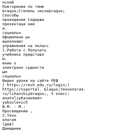
нский
Повторение по теме
&raquo;Степень числа&raquo;
Способы
проведение Содержа
презентаци ние
и.
социальн
Оформлени ых
выполняют
упражнения на якласс
1.Работа с Получать
учебнико представл
м,
ение о
электронн сущности
ым
социальн
Видео уроки на сайте РЕШ
( https://resh.edu.ru/login;)
https://nsportal. &laquo;Технология.
ru/lihanskiy&raquo;, 5 класс:
anatoliyКазакевич
yakovlevich
В.М. - М.:
Просвещение ,
2.Техн
ология
(дев)
Домашнее