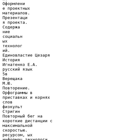
Оформлени
е проектных
материалов.
Презентаци
я проекта.
Содержа
ние
социальн
ых
технолог
ий.
Единовластие Цезаря
История
Игнатенко Е.А.
русский язык
5в
Верещака
М.Ю.
Повторение.
Орфограммы в
приставках и корнях
слов
физкульт
Стригин
Повторный бег на
короткие дистанции с
максимальной
скоростью.
ресурсом, ых
информац технологи