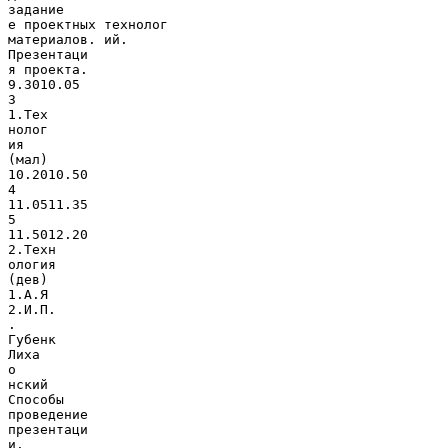
задание
е проектных технолог
материалов. ий.
Презентаци
я проекта.
9.3010.05
3
1.Тех
нолог
ия
(мал)
10.2010.50
4
11.0511.35
5
11.5012.20
2.Техн
ология
(дев)
1.А.Я
2.И.П.
.
Губенк
Лиха
о
нский
Способы
проведение
презентаци
и.