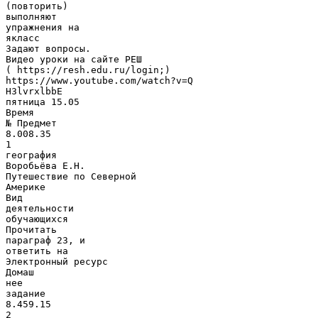
(повторить)
выполняют
упражнения на
якласс
Задают вопросы.
Видео уроки на сайте РЕШ
( https://resh.edu.ru/login;)
https://www.youtube.com/watch?v=Q
H3lvrxlbbE
пятница 15.05
Время
№ Предмет
8.008.35
1
география
Воробьёва Е.Н.
Путешествие по Северной
Америке
Вид
деятельности
обучающихся
Прочитать
параграф 23, и
ответить на
Электронный ресурс
Домаш
нее
задание
8.459.15
2