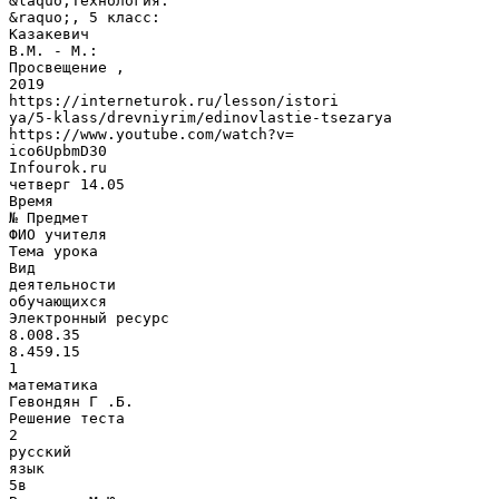
&laquo;Технология.
&raquo;, 5 класс:
Казакевич
В.М. - М.:
Просвещение ,
2019
https://interneturok.ru/lesson/istori
ya/5-klass/drevniyrim/edinovlastie-tsezarya
https://www.youtube.com/watch?v=
ico6UpbmD30
Infourok.ru
четверг 14.05
Время
№ Предмет
ФИО учителя
Тема урока
Вид
деятельности
обучающихся
Электронный ресурс
8.008.35
8.459.15
1
математика
Гевондян Г .Б.
Решение теста
2
русский
язык
5в