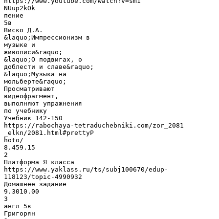
https://www.youtube.com/watch?v=sm1
NUup2kOk
пение
5в
Виско Д.А.
&laquo;Импрессионизм в
музыке и
живописи&raquo;
&laquo;О подвигах, о
доблести и славе&raquo;
&laquo;Музыка на
мольберте&raquo;
Просматривают
видеофрагмент,
выполняют упражнения
по учебнику
Учебник 142-150
https://rabochaya-tetraduchebniki.com/zor_2081
_elkn/2081.html#prettyP
hoto/
8.459.15
2
Платформа Я класса
https://www.yaklass.ru/ts/subj100670/edup-
118123/topic-4990932
Домашнее задание
9.3010.00
3
англ 5в
Григорян