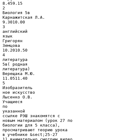
8.459.15
2
Биология 5в
Карнажитская Л.А.
9.3010.00
3
английский
язык
Григорян
Земцова
10.2010.50
4
литература
5в( родная
литература)
Верещака М.Ю.
11.0511.40
5
Изобразитель
ное искусство
Лысенко О.В.
Учащиеся
по
указанной
ссылке РЭШ знакомятся с
новым материалом (урок 27 по
биологии для 5 класса),
просматривают теорию урока
в учебнике &sect;25-27
1) внимательно смотрим видео