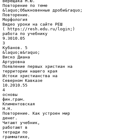
Верещака М.Ю.
Повторение по теме
&laquo;Обыкновенные дроби&raquo;
Повторение.
Морфология
Видео уроки на сайте РЕШ
( https://resh.edu.ru/login;)
работа по учебнику
9.3010.05
3
Кубанов. 5
&laquo;в&raquo;
Виско Диана
Артуровна
Появление первых христиан на
территории нашего края
Истоки христианства на
Северном Кавказе
10.2010.55
4
основы
фин.грам.
Климентовская
Н.Н.
Повторение. Как устроен мир
денег.
Читают учебник,
работают в
тетради по
грамматике,