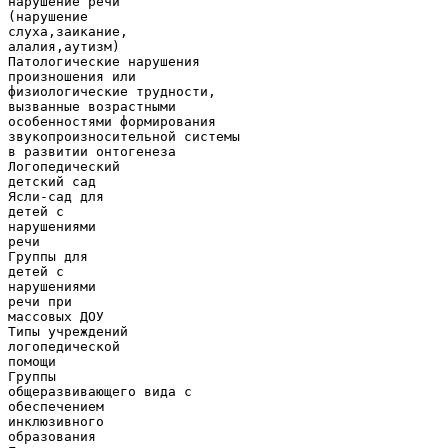
нарушение речи
(нарушение
слуха,заикание,
алалия,аутизм)
Патологические нарушения
произношения или
физиологические трудности,
вызванные возрастными
особенностями формирования
звукопроизносительной системы
в развитии онтогенеза
Логопедический
детский сад
Ясли-сад для
детей с
нарушениями
речи
Группы для
детей с
нарушениями
речи при
массовых ДОУ
Типы учреждений
логопедической
помощи
Группы
общеразвивающего вида с
обеспечением
инклюзивного
образования