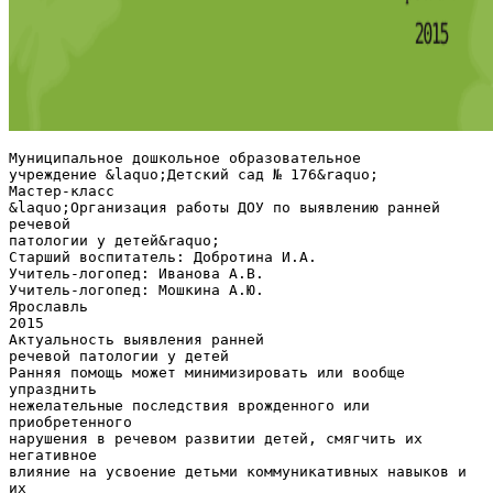
Муниципальное дошкольное образовательное
учреждение &laquo;Детский сад № 176&raquo;
Мастер-класс
&laquo;Организация работы ДОУ по выявлению ранней
речевой
патологии у детей&raquo;
Старший воспитатель: Добротина И.А.
Учитель-логопед: Иванова А.В.
Учитель-логопед: Мошкина А.Ю.
Ярославль
2015
Актуальность выявления ранней
речевой патологии у детей
Ранняя помощь может минимизировать или вообще
упразднить
нежелательные последствия врожденного или
приобретенного
нарушения в речевом развитии детей, смягчить их
негативное
влияние на усвоение детьми коммуникативных навыков и
их