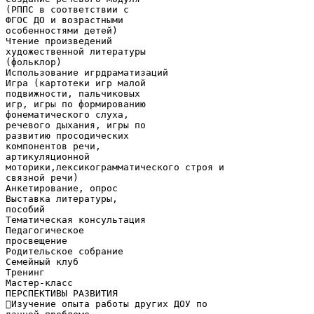
(РППС в соответствии с
ФГОС ДО и возрастными
особенностями детей)
Чтение произведений
художественной литературы
(фольклор)
Использование игрдраматизаций
Игра (картотеки игр малой
подвижности, пальчиковых
игр, игры по формированию
фонематического слуха,
речевого дыхания, игры по
развитию просодических
компонентов речи,
артикуляционной
моторики,лексикограмматического строя и
связной речи)
Анкетирование, опрос
Выставка литературы,
пособий
Тематическая консультация
Педагогическое
просвещение
Родительское собрание
Семейный клуб
Тренинг
Мастер-класс
ПЕРСПЕКТИВЫ РАЗВИТИЯ
Изучение опыта работы других ДОУ по