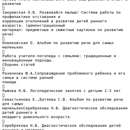
развитии

Закревская О.В. Развивайся малыш! Система работы по
профилактике отставания и
коррекции отклонений в развитии детей раннего
возраста. (демонстрационный
материал: предметные и сюжетные картинки по развитию
речи)

Новиковская О. Альбом по развитию речи для самых
маленьких

Работа учителя-логопеда с семьями: традиционные и
инновационные подходы.
Сборник статей

Разенкова Ю.А.Сопровождение проблемного ребенка и его
семьи в системе ранней
помощи

Рыжова Н.В. Логопедические занятия с детьми 2-3 лет

Севастьянова Е.,Батяева С.В. Альбом по развитию речи
для самых
маленькихСеребрякова Н.В. Диагностическое обследование
детей раннего и
младшего дошкольного возраста

Серебрякова Н.В. Диагностическое обследование детей
раннего и младшего