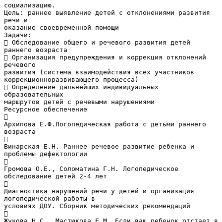
социализацию.
Цель: раннее выявление детей с отклонениями развития
речи и
оказание своевременной помощи
Задачи:
 Обследование общего и речевого развития детей
раннего возраста
 Организация предупреждения и коррекция отклонений
речевого
развития (система взаимодействия всех участников
коррекционноразвивающего процесса)
 Определение дальнейших индивидуальных
образовательных
маршрутов детей с речевыми нарушениями
Ресурсное обеспечение

Архипова Е.Ф.Логопедическая работа с детьми раннего
возраста

Винарская Е.Н. Раннее речевое развитие ребенка и
проблемы дефектологии

Громова О.Е., Соломатина Г.Н. Логопедическое
обследование детей 2-4 лет

Диагностика нарушений речи у детей и организация
логопедической работы в
условиях ДОУ. Сборник методических рекомендаций

Жукова Н.С., Мастюкова Е.М. Если ваш ребенок отстает в