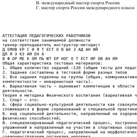
АТТЕСТАЦИЯ ПЕДАГОГИЧЕСКИХ РАБОТНИКОВ на соответствие занимаемой должности тренер-преподаватель инструктор-методист Д ЕМОВ ЕР С И Я Т ЕСТ О В ЫХ З АД АН ИЙ ДЛ Я Э КЗ АМ ЕН А В Ф ОР МЕ К ОМ ПЬ ЮТ ЕР НОГ О Т ЕСТ ИР ОВ АН ИЯ Общая характеристика тестовых материалов: 1. Общее количество заданий –130 (общие тесты для педагогических работников) 2. Задания составлены в тестовой форме разных типов 3. Все задания поделены на группы (общая, коммуникативная, информационная компетентности – инвариантная часть). 4. Вариативная часть – оценивает компетенции в области осуществляемого вида деятельности. Теория и методика Физического воспитания (вариативная часть) 1. Спорт – это: А. сфера социально-культурной деятельности как совокупность видов спорта, сложившаяся в форме соревнований и специальной практики подготовки человека к ним Б. вид социальной деятельности, направленный на оздоровление человека и развитие его физических способностей; В. специализированный педагогический процесс, построенный на системе физических упражнений и направленный на участие в спортивных соревнованиях; Г. педагогический процесс, направленный на морфологическое и функциональное совершенствование организма человека. 2. Официальные физкультурные мероприятия и спортивные мероприятия это А. физкультурные мероприятия и спортивные мероприятия, включенные в Единый календарный план Минспорттуризма России, календарные планы физкультурных мероприятий и спортивных мероприятий субъектов Российской Федерации, муниципальных образований; Б. физкультурные мероприятия и спортивные мероприятия, включенные в Единый календарный план Минспорттуризма России; В. любое мероприятие, если имеется положение о соревновании Г. физкультурные мероприятия и спортивные мероприятия, включенные в календарные планы физкультурных мероприятий и спортивных мероприятий субъектов Российской Федерации, муниципальных образований 3. К какой структурной организации относятся Федерации по видам спорта? А. Государственная. Б. Общественная. В. Коммерческая 4. Укажите несуществующее в Российской Федерации спортивное звание: А. мастер спорта России Б. гроссмейстер России В. международный мастер спорта России Г. мастер спорта России международного класса 1 5. Укажите несуществующий в Российской Федерации спортивный разряд: А. кандидат в мастера спорта Б. четвертый спортивный разряд В. второй юношеский спортивный разряд Г. третий юношеский спортивный разряд 6. Принадлежность спортсмена к физкультурно-спортивной организации определяется на основании: А. трудового договора или приказа о зачислении в организацию Б. приказа о зачислении в организацию В. протокола заседания тренерского совета Г. протокола заседания тренерского совета или паспорта спортсмена 7. При подготовке спортивного резерва устанавливаются следующие этапы многолетней подготовки спортсменов А. этап общефизической подготовки и этап специальной физической подготовки; Б. начальный, средний и высший; В. начальный этап, учебно-тренировочный, этап спортивного совершенствования, высшего спортивного мастерства; Г. спортивно-оздоровительный этап, этап начальной подготовки, учебно-тренировочный, этап совершенствования спортивного мастерства, этап высшего спортивного мастерства. 8. Укажите лишний этап многолетней подготовки спортсменов: А. спортивно-оздоровительный этап Б. учебно-тренировочный этап В. учебно-подготовительный этап Г. этап высшего спортивного мастерства 9. Для чего нельзя использовать спортивные сооружения? А. для проведения физкультурных мероприятий Б. для проведения культурных мероприятий В. для обслуживания спортивных и физкультурных мероприятий Г. для проведения банкетов 10. Единая всероссийская спортивная федерация формируется сроком на А. четыре года Б. пять лет В. постоянно Г. 10 лет 11. Количество стран, участвовавших на всех этапах для чемпионатов, кубков, первенств мира в летних видах спорта, но не менее А. 20 Б. 35 В. 38 Г. 15 2 12. Количество стран, участвовавших на всех этапах для чемпионатов, кубков, первенств мира в зимних видах спорта, но не менее А. 20 Б. 10 В. 35 Г. 15 13. Количество стран, участвовавших на всех этапах для чемпионатов, кубков, первенств Европы в летних видах спорта, но не менее А. 20 Б. 10 В. 35 Г. 15 14. Количество участников (спортсменов, пар, групп, экипажей) спортивных команд в виде программы для чемпионатов, кубков, первенств Российской Федерации, других официальных всероссийских спортивных соревнований, но не менее А. 6 Б. 10 В. 15 Г. 8 15. Количество участников (спортсменов, пар, групп, экипажей) спортивных команд в виде программы для чемпионатов, кубков, первенств Федеральных округов, других официальных спортивных соревнований субъекта Российской Федерации, но не менее А. 6 Б. 10 В. 15 Г. 8 16. Спортивные разряды присваиваются сроком на А. до конца занятий спотом; Б. два года; В. один год; Г. постоя 17. Представление на присвоение спортивного разряда подается с момента выполнения спортсменом норм и требований и условий их выполнения в течении А. шести месяцев; Б. трех месяцев; В. одного года; Г. четырех лет. 18. Представление на присвоение спортивного звания подается с момента выполнения спортсменом норм и требований и условий их выполнения в течении А. шести месяцев; Б. трех месяцев; В. одного года; Г. олимпийского цикла 3 19. Методика это: А. совокупность различных методов, обеспечивающих успешность овладения отдельными упражнениями и форм организации занятий; Б. система преподавания и передачи опыта подрастающему поколению; В. процесс и результат человеческой деятельности, средство и способ физического совершенствования людей для выполнения ими своих социальных обязанностей. 20. Двигательное умение это: А. система подготовки, направленная на овладение человеком различных физических упражнений; Б. уровень овладения человеком двигательными способностями, при котором не требуется включение мыслительных процессов при их выполнении; В. уровень овладения двигательным действием, при котором управление движениями осуществляется при активной роли мышления. 21. Двигательный навык это: А. процесс овладения человеком двигательными способностями, необходимыми для его жизнедеятельности; Б. степень владения действием, при которой управление движениями происходит автоматизировано, т.е. не требуется специально направленного на них внимания; В. способность человека перемещать свое тело в пространстве и времени. 22. Спортивная тренировка это: А. движения или действия, используемые для развития физических способностей (качеств), органов и систем, для формирования и совершенствования двигательных навыков; Б. процесс спортивного совершенствования, направленный на развитие определенных качеств, способностей и формирование необходимых знаний, умений и навыков, обусловливающих готовность спортсмена к достижению наивысших результатов в избранном виде спортивной деятельности; В. процесс формирования двигательных навыков и развития физических способностей (качеств), необходимых в конкретной профессиональной или спортивной деятельности. 23. Спорт во всем мире развивается по основным: А. двум направлениям; Б. трем направлениям; В. четырем направлениям; Г. пяти направлениям. 24. Процесс, направленный на воспитание физических качеств и развитие функциональных возможностей, создающих благоприятные условия для совершенствования всех сторон подготовки, называется: А. физической подготовкой; Б. физическим совершенством; В. спортивной тренировкой; Г. учебно-тренировочным процессом. 25. Степень освоения спортсменом системы движений (техники вида спорта), соответствующей особенностям данной спортивной дисциплины и направленной на достижение высоких спортивных результатов называется: А. технической подготовкой; Б. индивидуальной особенностью техники; В. высоким уровнем технического мастерства; Г. профессиональным спортом. 4 26. Основными специфическими средствами спортивной тренировки являются: А. физические упражнения; Б. оздоровительные силы природы; В. гигиенические факторы; Г. тренажеры и тренажерные устройства. 27. Принципы спортивной тренировки представляют собой: А. наиболее важные педагогические правила рационального построения тренировочного процесса, в котором синтезированы научные данные и передовой опыт практической тренерской работы; Б. способы применения основных средств тренировки и совокупность приемов и правил деятельности тренера и спортсмена; В. внешнее выражение согласованной деятельности тренера и спортсменов, осуществляемой в определенном порядке режима; Г. путь достижения (реализации) цели и задач спортивной тренировки. 28. Процесс обучения двигательному действию рекомендуется начинать с освоения: А. основы техники Б. ведущего звена техники В. подводящих упражнений Г. техники выполнения движения 29. Структура процесса обучения двигательным действиям: А. подготовительная, основная и заключительная часть; Б. начальное разучивание упражнения, углубленное разучивание упражнения, закрепление и совершенствование; В. общая физическая подготовка, специальная физическая подготовка, тактическая и теоретическая подготовка. 30. Что должно стоять в базовой подготовке юношей на первом месте? А. физическая Б. техническая В. психическая Г. соревновательная Д. тактическая 31. Какой наиболее информативный способ отбора в спорте? А. игровой Б. соревновательный В. многоборный 32. С каким принципом подготовки четырехгодичного цикла к Олимпийским играм вы согласились бы? А. 1.первый год: создать несколько команд молодежи (5-6) 2.второй год: создать прообраз сборной (3-4) 3.третий год: создать уточнение сборной (2-3) 4. четвертый год: планомерная подготовка сборной (1-2) Б. по состоянию табеля о рангах чемпионата В. по состоянию на данный момент 33. Основным критерием эффективности многолетней спортивной подготовки является: 5 А. наивысший спортивный результат, достигнутый в оптимальных возрастных границах для данного вида спорта; Б. максимальный фонд двигательных умений и навыков; В. наивысший уровень развития физических качеств; Г. отличное здоровье спортсмена. 34. Система организационно-методических мероприятий позволяющ