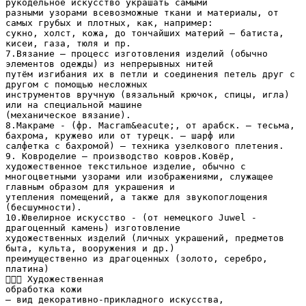
рукодельное искусство украшать самыми
разными узорами всевозможные ткани и материалы, от
самых грубых и плотных, как, например:
сукно, холст, кожа, до тончайших материй — батиста,
кисеи, газа, тюля и пр.
7.Вязание — процесс изготовления изделий (обычно
элементов одежды) из непрерывных нитей
путём изгибания их в петли и соединения петель друг с
другом с помощью несложных
инструментов вручную (вязальный крючок, спицы, игла)
или на специальной машине
(механическое вязание).
8.Макраме - (фр. Macram&eacute;, от арабск. — тесьма,
бахрома, кружево или от турецк. — шарф или
салфетка с бахромой) — техника узелкового плетения.
9. Ковроделие – производство ковров.Ковёр,
художественное текстильное изделие, обычно с
многоцветными узорами или изображениями, служащее
главным образом для украшения и
утепления помещений, а также для звукопоглощения
(бесшумности).
10.Ювелирное искусство - (от немецкого Juwel -
драгоценный камень) изготовление
художественных изделий (личных украшений, предметов
быта, культа, вооружения и др.)
преимущественно из драгоценных (золото, серебро,
платина)
 Художественная
обработка кожи
— вид декоративно-прикладного искусства,