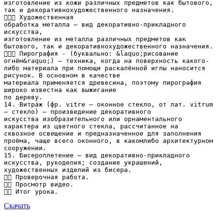
изготовление из кожи различных предметов как бытового,
так и декоративнохудожественного назначения.
 Художественная
обработка металла — вид декоративно-прикладного
искусства,
изготовление из металла различных предметов как
бытового, так и декоративнохудожественного назначения.
 Пирография - (буквально: &laquo;рисование
огнём&raquo;) — техника, когда на поверхность какого-
либо материала при помощи раскалённой иглы наносится
рисунок. В основном в качестве
материала применяется древесина, поэтому пирография
широко известна как выжигание
по дереву.
14. Витра́ж (фр. vitre — оконное стекло, от лат. vitrum
— стекло) — произведение декоративного
искусства изобразительного или орнаментального
характера из цветного стекла, рассчитанное на
сквозное освещение и предназначенное для заполнения
проёма, чаще всего оконного, в какомлибо архитектурном
сооружении.
15. Бисероплетение — вид декоративно-прикладного
искусства, рукоделия; создание украшений,
художественных изделий из бисера.
 Проверочная работа.
 Просмотр видео.
Скачать