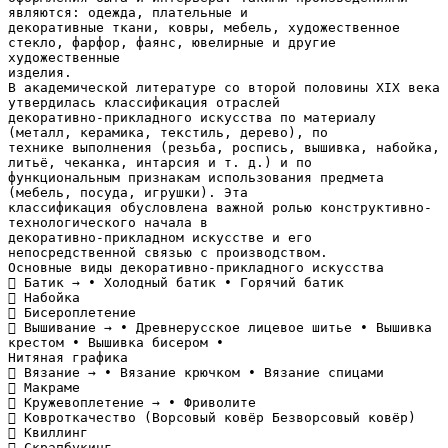
являются: одежда, плательные и
декоративные ткани, ковры, мебель, художественное
стекло, фарфор, фаянс, ювелирные и другие
художественные
изделия.
В академической литературе со второй половины XIX века
утвердилась классификация отраслей
декоративно-прикладного искусства по материалу
(металл, керамика, текстиль, дерево), по
технике выполнения (резьба, роспись, вышивка, набойка,
литьё, чеканка, интарсия и т. д.) и по
функциональным признакам использования предмета
(мебель, посуда, игрушки). Эта
классификация обусловлена важной ролью конструктивно-
технологического начала в
декоративно-прикладном искусстве и его
непосредственной связью с производством.
Основные виды декоративно-прикладного искусства
 Батик → • Холодный батик • Горячий батик
 Набойка
 Бисероплетение
 Вышивание → • Древнерусское лицевое шитье • Вышивка
крестом • Вышивка бисером •
Нитяная графика
 Вязание → • Вязание крючком • Вязание спицами
 Макраме
 Кружевоплетение → • Фриволите
 Ковроткачество (Ворсовый ковёр Безворсовый ковёр)
 Квиллинг
 Скрапбукинг