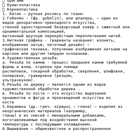
 Оригами
 Бумагопластика
 Корнепластика
1. Ба́тик — ручная роспись по ткани.
2.Гобеле́н - (фр. gobelin), или шпалера, — один из
видов декоративно-прикладного искусства,
стенной односторонний безворсовый ковёр с сюжетной или
орнаментальной композицией,
вытканный вручную перекрёстным переплетением нитей.
3.Нитяна́я гра́фика - (варианты названия: изонить,
изображение нитью, ниточный дизайн) —
графическая техника, получение изображения нитками на
картоне или другом твёрдом основании.
4.Художественная резьба:
а. Резьба по камню - процесс придания камню требуемой
формы и внеш. отделки при помощи
распиловки, токарной обработки, сверления, шлифовки,
полировки, гравировки (резцом,
ультразвуком).
б.Резьба по дереву — является одним из видов
художественной обработки дерева .
в. Резьба по кости — это искусство вырезания
орнаментов и фигур и произведений искусства из
кости
5.Керамика (др.-греч. κέραμος — глина) — изделия из
неорганических материалов (например,
глины) и их смесей с минеральными добавками,
изготавливаемые под воздействием высокой
температуры с последующим охлаждением.
6.Вышива́ние — общеизвестное и распространенное