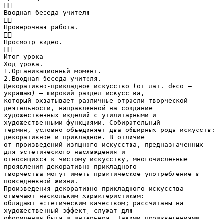

Вводная беседа учителя

Проверочная работа.

Просмотр видео.

Итог урока
Ход урока.
1.Организационный момент.
2.Вводная беседа учителя.
Декоративно-прикладное искусство (от лат. deco —
украшаю) — широкий раздел искусства,
который охватывает различные отрасли творческой
деятельности, направленной на создание
художественных изделий с утилитарными и
художественными функциями. Собирательный
термин, условно объединяет два обширных рода искусств:
декоративное и прикладное. В отличие
от произведений изящного искусства, предназначенных
для эстетического наслаждения и
относящихся к чистому искусству, многочисленные
проявления декоративно-прикладного
творчества могут иметь практическое употребление в
повседневной жизни.
Произведения декоративно-прикладного искусства
отвечают нескольким характеристикам:
обладают эстетическим качеством; рассчитаны на
художественный эффект; служат для
оформления быта и интерьера. Такими произведениями