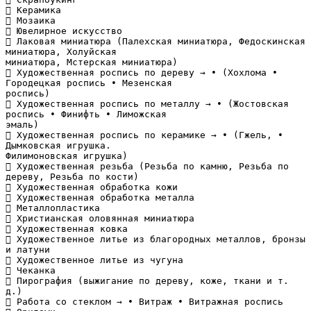
 Керамика
 Мозаика
 Ювелирное искусство
 Лаковая миниатюра (Палехская миниатюра, Федоскинская
миниатюра, Холуйская
миниатюра, Мстерская миниатюра)
 Художественная роспись по дереву → • (Хохлома •
Городецкая роспись • Мезенская
роспись)
 Художественная роспись по металлу → • (Жостовская
роспись • Финифть • Лиможская
эмаль)
 Художественная роспись по керамике → • (Гжель, •
Дымковская игрушка.
Филимоновская игрушка)
 Художественная резьба (Резьба по камню, Резьба по
дереву, Резьба по кости)
 Художественная обработка кожи
 Художественная обработка металла
 Металлопластика
 Христианская оловянная миниатюра
 Художественная ковка
 Художественное литье из благородных металлов, бронзы
и латуни
 Художественное литье из чугуна
 Чеканка
 Пирография (выжигание по дереву, коже, ткани и т.
д.)
 Работа со стеклом → • Витраж • Витражная роспись