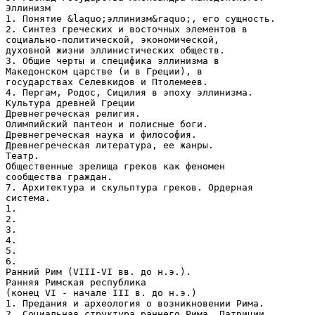
Эллинизм
1. Понятие &laquo;эллинизм&raquo;, его сущность.
2. Синтез греческих и восточных элементов в
социально-политической, экономической,
духовной жизни эллинистических обществ.
3. Общие черты и специфика эллинизма в
Македонском царстве (и в Греции), в
государствах Селевкидов и Птолемеев.
4. Пергам, Родос, Сицилия в эпоху эллинизма.
Культура древней Греции
Древнегреческая религия.
Олимпийский пантеон и полисные боги.
Древнегреческая наука и философия.
Древнегреческая литература, ее жанры.
Театр.
Общественные зрелища греков как феномен
сообщества граждан.
7. Архитектура и скульптура греков. Ордерная
система.
1.
2.
3.
4.
5.
6.
Ранний Рим (VIII-VI вв. до н.э.).
Ранняя Римская республика
(конец VI - начале III в. до н.э.)
1. Предания и археология о возникновении Рима.
2. Социальная структура раннего Рима. Патриции