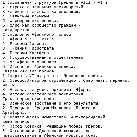
1.Социальная структура Греции в VIII - VI в.
2.Острота социальных противоречий.
3.Великая греческая колонизация.
4. Сельские коммуны.
5. Формирование полиса.
6.Полис как сообщество граждан и
государство.
Становление Афинского полиса
1. Афины в XI - VII в.
2. Реформы Солона.
3. Тирания Писистрата.
4. Реформы Клисфена.
5. Государственный и общественный
строй Афинского полиса.
6. Идеология Афинского полиса.
Спарта как тип полиса.
1.Спарта к VI в. до н.э. Месенские войны.
2. &laquo;Ликургов строй&raquo;. Спартиаты, периеки,
илоты.
3. Апелла, Герусия, архагеты, Эфоры.
4.Система спартанского воспитания.
Греко-персидские войны
1. Ионийское восстание и его результаты.
2. Походы на Грецию Мардония, Дациса и
Артаферна.
3. Деятельность Фемистокла. Антиперсидский
союз полисов.
4. Поход Ксеркса. Решающие победы греков.
5. Организация Делосской симахии, ее
преобразование в Афинский морской союз.