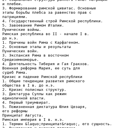
и плебеи.
3. Формирование римской цивитас. Основные
этапы борьбы плебса за равенство прав с
патрициями.
4. Государственный строй Римской республики.
5. Завоевание Римом Италии.
Пунические войны.
Римская республика во II - начале I в.
до н.э.
1. Причины войн Рима с Карфагеном.
2. Основные этапы и результаты
Пунических войн.
3. Экспансия Рима в восточном
Средиземноморье.
4. Деятельность Тиберия и Гая Гракхов.
Военная реформа Мария, ее суть для
судеб Рима.
Кризис и падение Римской республики
1. Общие тенденции развития римского
общества в I в. до н.э.
2. Кризис полисных структур.
3. Диктатура Суллы как режим
единоличной власти.
4. Первый триумвират.
5. Пожизненная диктатура Юлия Цезаря,
его реформы
Принципат Августа.
Римская империя в I в. н.э.
1. Термин &laquo;принципат&raquo;, его сущность.