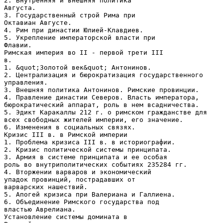
2. Внутренняя и внешняя политика
Августа.
3. Государственный строй Рима при
Октавиан Августе.
4. Рим при династии Юлией-Клавдиев.
5. Укрепление императорской власти при
Флавии.
Римская империя во II - первой трети III
в.
1. &quot;Золотой век&quot; Антонинов.
2. Централизация и бюрократизация государственного
управления.
3. Внешняя политика Антонинов. Римские провинции.
4. Правление династии Северов. Власть императора,
бюрократический аппарат, роль в нем всадничества.
5. Эдикт Каракаллы 212 г. о римском гражданстве для
всех свободных жителей империи, его значение.
6. Изменения в социальных связях.
Кризис III в. в Римской империи
1. Проблема кризиса III в. в историографии.
2. Кризис политической системы принципата.
3. Армия в системе принципата и ее особая
роль во внутриполитических событиях 235284 гг.
4. Вторжении варваров и экономический
упадок провинций, пострадавших от
варварских нашествий.
5. Апогей кризиса при Валериана и Галлиена.
6. Объединение Римского государства под
властью Аврелиана.
Установление системы домината в