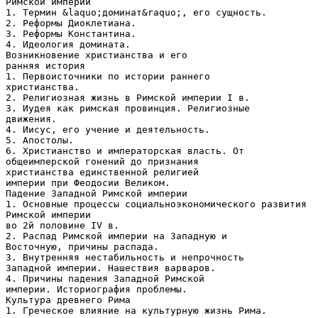
Римской империи
1. Термин &laquo;доминат&raquo;, его сущность.
2. Реформы Диоклетиана.
3. Реформы Константина.
4. Идеология домината.
Возникновение христианства и его
ранняя история
1. Первоисточники по истории раннего
христианства.
2. Религиозная жизнь в Римской империи I в.
3. Иудея как римская провинция. Религиозные
движения.
4. Иисус, его учение и деятельность.
5. Апостолы.
6. Христианство и императорская власть. От
общеимперской гонений до признания
христианства единственной религией
империи при Феодосии Великом.
Падение Западной Римской империи
1. Основные процессы социальноэкономического развития
Римской империи
во 2й половине IV в.
2. Распад Римской империи на Западную и
Восточную, причины распада.
3. Внутренняя нестабильность и непрочность
Западной империи. Нашествия варваров.
4. Причины падения Западной Римской
империи. Историография проблемы.
Культура древнего Рима
1. Греческое влияние на культурную жизнь Рима.