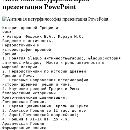
презентация PowePoint
История древней Греции и
Рима
• Авторы: Федосик В.А., Корзун М.С.
Введение в античность.
Первоисточники и
историография древней
Греции
1. Понятия &laquo;античность&raquo;, &laquo;история
античности&raquo;. Место и роль античности в
мировой истории.
2. Первоисточники по истории древней
Греции и Рима.
3. Основные направления историографии
истории древней Греции и Рима.
4. Изучение древней Греции и Рима
белорусскими историками.
Крито-микенская цивилизация.
Гомеровская Греция.
1. Первая цивилизация Европы на Крите.
2. Ахейское Греция во II тыс. до н.э.
3. &quot;Гомеровской вопрос&quot;.
4. Греция в XI-IX вв. до н.э.
Архаическая Греция
Формирование полиса