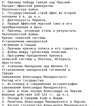
6. Причины победы греков над Персией.
Расцвет Афинской демократии.
Пелопонесская война
1. Государственный строй Афин во второй
половине V в. до н.э.
2. Деятельность Перикла.
3. Первый Афинский морской союз и его
преобразование в Архэ.
4. Причины, основные этапы и результаты
Пелопонесской войны.
Кризис полисной системы
Установление македонской
гегемонии в Греции
1. Причины кризиса полиса и его сущность.
2. Войны между греческими полисами.
3. Программы преодоления кризиса
полисной системы у Платона, Исократа,
Аристотеля.
4. Усиление Македонии при Фелипе II.
Установление македонской гегемонии в
Греции
Завоевания Александра Македонского.
Распад его государства
1. Источники и современная историография
завоеваний Александра Македонского.
2. Цель и план похода Александра на Персию.
Военные действия 334-331 гг. до н.э.
3. Походы в Среднюю Азию и Индию.
4. Политика Александра Македонского в Персии.
5. Распад государства Александра Македонского.