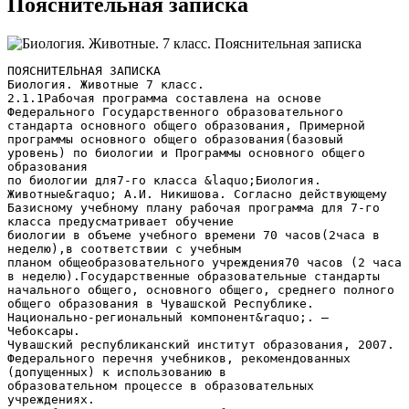
Пояснительная записка
ПОЯСНИТЕЛЬНАЯ ЗАПИСКА Биология. Животные 7 класс. 2.1.1Рабочая программа составлена на основе Федерального Государственного образовательного стандарта основного общего образования, Примерной программы основного общего образования(базовый уровень) по биологии и Программы основного общего образования по биологии для7-го класса &laquo;Биология. Животные&raquo; А.И. Никишова. Согласно действующему Базисному учебному плану рабочая программа для 7-го класса предусматривает обучение биологии в объеме учебного времени 70 часов(2часа в неделю),в соответствии с учебным планом общеобразовательного учреждения70 часов (2 часа в неделю).Государственные образовательные стандарты начального общего, основного общего, среднего полного общего образования в Чувашской Республике. Национально-региональный компонент&raquo;. – Чебоксары. Чувашский республиканский институт образования, 2007. Федерального перечня учебников, рекомендованных (допущенных) к использованию в образовательном процессе в образовательных учреждениях. 2.2. Общая характеристика учебного предмета. Рабочая программа включает в себя сведения о строении и жизнедеятельности животных, их разнообразии в природе в результате эволюции Учебный предмет включает теоретический и практический разделы, соотношение между которыми в общем объеме часов варьируется в зависимости от специализации образовательного учреждения, подготовленности обучающихся, наличия соответствующего оборудования. Курс биологии на ступени основного общего образования направлен на формирование у учащихся представлений об отличительных особенностях живой природы, ее многообразии и эволюции, человеке как биосоциальном существе. Отбор содержания проведен в соответствии, с которым учащиеся должны освоить основные знания и умения, значимые для формирования общей культуры, сохранения окружающей среды и собственного здоровья, востребованные в повседневной жизни и практической деятельности. Основу структурирования содержания курса биологии составляют ведущие системообразующие идеи – отличительные особенности живой природы, ее многообразие и эволюция. Основу изучения курса биологии составляют эколого-эволюционный и функциональный подходы, в соответствии с которыми акценты в изучении многообразия организмов переносятся с рассмотрения особенностей строения отдельных представителей на раскрытие процессов их жизнедеятельности и усложнение в ходе эволюции, приспособленности к среде обитания, роли в экосистемах. Основная цель практического раздела программы — формирование у обучающихся умений, связанных с использованием полученных знаний, повышения образовательного уровня, расширения кругозора учащихся закрепление и совершенствование практических навыков. 2.3 Изучение биологии в 7 классе направлено на достижение следующих целей: 1. Знакомство учащихся с зоологией – наукой о животных, этапами её развития, 2. Раскрытие роли животных в природе и их значения для человека. Задачи 1. Развитие познавательного интереса к изучению природы, воспитание положительного эмоционально-ценностного отношения к животному миру, 2.Формирование понятия о необходимости охраны животных. 3. Содержание тем учебного предмета биология &laquo;Животные&raquo;7 класс. Тема1. Общие сведения о мире животных Зоология – наука о царстве Животные. Отличие животных от растений. Многообразие животных, их распространение. Дикие и домашние животные. Среды жизни и места обитания животных. Взаимосвязи животных в природе. Животные растительноядные, хищные, паразиты. Место и роль животных в природных сообще- ствах. Трофические связи в природных сообществах (цепи питания). Экологические ниши. Понятие о биоценозе, биогеоценозе и экосистеме. Преобладающие экологические системы. Зависимость жизни животных от человека. Негативное и позитивное отношение к животным. Охрана животного мира. Роль организаций в сохранении природных богатств. Редкие и исчезающие виды животных. Красная книга. Классификация животных. Основные систематические группы животных: царство, Подцарство, тип, класс, отряд, семейство, род, вид, популяция. Значение классификации животных. Тема2. Подцарство одноклеточные животные Общая характеристика простейших как одноклеточных организмов. Разнообразие простейших в природе. Разнообразие их представителей в водоемах, почвах и в кишечнике животных. Корненожки. Обыкновенная амеба как организм. Внешний вид и внутреннее строение (цитоплазма, ядро, вакуоли). Жизнедеятельность одноклеточных организмов: движение, питание, дыхание, выделение, размножение, инцистирование. Жгутиконосцы. Эвглена зеленая как простейшее, сочетающее черты животных и растений. Колониальные жгутиковые. Инфузории. Инфузория-туфелька как более сложное простейшее. Половой процесс. Ползающие и сидячие инфузории. Симбиотические инфузории крупных животных. Болезнетворные простейшие: дизентерийная амеба, малярийный паразит. Предупреждение заражения дизентерийной амебой. Районы распространения малярии. Борьба с малярией. Вакцинация людей, выезжающих далеко за пределы. Значение простейших в природе и жизни человека. Тема 3. Подцарство Многоклеточные животные .Тип кишечнополостные Общая характеристика типа кишечнополостных. Пресноводная гидра. Внешний вид и поведение. Внутреннее строение. Двухслойность. Экто- и энтодерма. Разнообразие клеток. Питание гидры. Дыхание. Раздражимость. Размножение гидры. Регенерация. Значение в природе. Морские кишечнополостные. Их многообразие и значение. Коралловые полипы и медузы. Значение кишечнополостных в природе и жизни человека. ТипПлоские черви. Белая планария как представитель свободноживущих плоских червей. Внешний вид. Двусторонняя симметрия. Покровы. Мускулатура. Нервная система и органы чувств. Движение. Питание. Дыхание. Размножение. Регенерация. Свиной (бычий) цепень как представитель паразитических плоских червей. Особенности строения и приспособления к паразитизму. Цикл развития и смена хозяев. ТипКруглые черви. Нематоды, аскариды, острицы как представители типа круглых червей. Их строение, жизнедеятельность. Значение для человека и животных. Предохранение от заражения паразитическими червями человека и сельскохозяйственных животных. Понятие паразитизм и его биологический смысл. Взаимоотношения паразита и хозяина. Значение паразитических червей в природе и жизни человека. ТипКольчатые черви. Многообразие. Дождевой червь. Среда обитания. Внешнее и внутреннее строение. Понятие о тканях и органах. Движение. Пищеварение, кровообращение, выделение, дыхание. Размножение и развитие. Значение и место дождевых червей в биогеоценозах. Значение червей и их место в истории развития животного мира. Тип Моллюски Общая характеристика типа. Разнообразие моллюсков. Особенности строения и поведения, связанные с образом жизни представителей разных классов. Роль раковины. Класс Брюхоногие моллюски. Большой прудовик (виноградная улитка) и голый слизень. Их приспособленность к среде обитания. Строение. Питание. Дыхание. Размножение и развитие. Роль в природе и практическое значение. Класс Двустворчатые моллюски. Беззубка (перловица) и мидия. Их места обитания. Особенности строения. Передвижение. Питание. Дыхание. Размножение. Роль в биоценозах и практическое значение. Класс Головоногие моллюски. Осьминоги, кальмары и каракатицы. Особенности их строения. Передвижение. Питание. Поведение. Роль в биоценозе и практическое значение. Обобщение знаний по теме &laquo;Тип Моллюски&raquo; Тип Членистоногие Общая характеристика типа. Сходство и различие членистоногих с кольчатыми червями. Класс Ракообразные. Общая характеристика класса. Речной рак. Места обитания и образ жизни. Особенности строения. Питание. Дыхание. Размножение. Многообразие ракообразных. Значение ракообразных в природе и жизни человека. Класс Паукообразные. Общая характеристика и многообразие паукообразных. Пауккрестовик (любой другой паук). Внешнее строение. Места обитания, образ жизни и поведение. Строение паутины и ее роль. Значение пауков в биогеоценозах. Клещи. Места обитания, паразитический образ жизни. Особенности внешнего строения и поведения. Перенос клещами возбудителей болезней. Клещевой энцефалит. Меры защиты от клещей. Оказание первой помощи при укусе клеща. Роль паукообразных в природе и их значение для человека. Класс Насекомые. Общая характеристика класса. Многообразие насекомых. Особенности строения насекомого (на примере любого крупного насекомого). Передвижение. Питание. Дыхание. Размножение и развитие насекомых. Типы развития. Важнейшие отряды насекомых с неполным превращением: Прямокрылые, Равнокрылые и Клопы. Важнейшие отряды насекомых с полным превращением: Бабочки, Стрекозы, Жесткокрылые (Жуки), Двукрылые, Перепончатокрылые. Насекомые, наносящие вред лесным и сельскохозяйственным растениям. Одомашнивание насекомых на примере тутового и дубового шелкопрядов. Насекомые – переносчики заболеваний человека. Борьба с переносчиками заболеваний. Пчелы и муравьи – общественные насекомые. Особенности их жизни и организации семей. Поведение. Инстинкты. Значение пчел и других перепончатокрылых в природе и жизни человека. Растительноядные, хищные, падалееды, паразиты и сверхпаразиты среди представителей насекомых. Их биогеоценотическое и практическое значение. Биологический способ борьбы с насекомыми-вредителями. Охрана насекомых. Обобщение знаний по теме &laquo;Тип Членистоногие&raquo; Тип Хордовые Краткая характеристика типа хордовых. Подтип Бесчерепные Ланцетник – представитель бесчерепных. Местообитание и особенности строения ланцетника. Практическое значение ланцетника. Подтип Черепные. Надкласс Рыбы ) Общая характеристика подтипа Черепные. Общая характеристика надкласса Рыбы. Класс Хрящевые рыбы. Класс Костные рыбы. Особенности строения на примере костистой рыбы. Внешнее строение: части тела, покровы, роль плавников в движении рыб, расположение и значение органов чувств. Внутреннее строение костной рыбы: опорно-двигательная, нервная, пищеварительная, дыхательная, кровеносная, половая и выделительная системы. Плавательный пузырь и его значение. Размножение и развитие рыб. Особенности поведения. Мигр