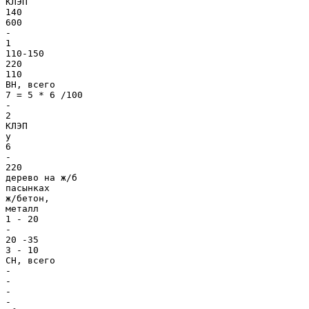
КЛЭП
140
600
-
1
110-150
220
110
ВН, всего
7 = 5 * 6 /100
-
2
КЛЭП
у
6
-
220
дерево на ж/б
пасынках
ж/бетон,
металл
1 - 20
-
20 -35
3 - 10
СН, всего
-
-
-
-