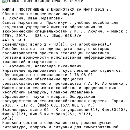
КНИГИ, ПОСТУПИВШИЕ В БИБЛИОТЕКУ ЗА МАРТ 2018 г. Общественно-экономические науки 1. Акулич, Иван Людвигович. Основы маркетинга. Практикум : учебное пособие для студентов учреждений высшего образования по экономическим специальностям / И. Л. Акулич. - Минск : БГЭУ, 2017. - 383 с. (Шифр 658.8/А 441 о. м.) Экземпляры: всего:2 - ЧЗ(1), К-т агробизнеса(1) Пособие состоит из одиннадцати глав, в которых рассматривается практика реализации маркетинга, показаны возможности использования информационных технологий в маркетинге. 2. Артеменко, Александр Михайлович. Управление предприятием : курс лекций для студентов, обучающихся по специальности 1-76 06 01 - Техническое обеспечение процессов сельскохозяйственного производства / А. М. Артеменко ; Министерство сельского хозяйства и продовольствия Республики Беларусь, Главное управление образования, науки и кадров, Белорусская государственная сельскохозяйственная академия. Горки, 2018. - 117 с. (Шифр 631.15/А 861 у. п.) Экземпляры: всего:62 - К-ра управления(1), Фил.ЗО(20), Фил.№1(12), Фил.б-ки экфака(25), ЧЗ(2), ХР(2) Изложены состав и содержание тем, рекомендуемая литература, вопросы и ситуации для самостоятельной работы студентов. 3. Тележников, Владимир Иванович. Менеджмент : учебник для студентов учреждений высшего образования по экономическим специальностям / В. И. Тележников. - Минск : БГЭУ, 2016. - 508 с. (Шифр 005/Т 311 м.) Экземпляры: всего:1 - К-т агробизнеса(1) Системно освещаются вопросы управления в условиях изменяющейся внешней среды. Широко представлены основные теории, модели и методики общего и операционного менеджмента, положительно зарекомендовавшие себя на практике. Естественные науки. Экология 4. Воронкова, Татьяна Борисовна. Высшая математика. Теория вероятностей : учебно-методическое пособие для студентов учреждений высшего образования, обучающихся по специальности 1-74 01 01 Экономика и организация производства в отраслях АПК / Т. Б. Воронкова, С. В. Курзенков, Т. В. Левкина ; Министерство сельского хозяйства и продовольствия Республики Беларусь, Главное управление образования, науки и кадров, Белорусская государственная сельскохозяйственная академия. - Горки, 2018. - 76 с. (Шифр 519/В 753 в. м.) Экземпляры: всего:62 - ЧЗ(2), ХР(5), К-ра выс.мат. и физ.(55) Приведены краткий теоретический материал по теме &laquo;Теория вероятностей&raquo;, задания для аудиторных и домашних занятий и рекомендуемая литература. Есть электронный вариант. 5. Иванистов, Александр Николаевич. Общая экология. Курс лекций : пособие для студентов учреждений высшего образования, обучающихся по специальности 1-33 01 06 - Экология сельского хозяйства / А. Н. Иванистов, Т. В. Никонович ; Министерство сельского хозяйства и продовольствия Республики Беларусь, Главное управление образования, науки и кадров, Белорусская государственная сельскохозяйственная академия. - Горки, 2018. - 84 с. (Шифр 574/И 192 о. э.) Экземпляры: всего:32 - ЧЗ(2), ХР(10), К-ра с.-х. биотехнол.(10), Фил.№9(10) Рассмотрен теоретический материал по основным разделам экологии, приведено описание наземных, пресноводных и морских биомов планеты. Есть электронный вариант. Агропромышленный комплекс 6. Беккер, Хайко. Селекция растений : учебник / Х. Беккер ; ред.: В. И. Леунов, Г. Ф. Монахоса ; пер. с нем. В. И. Леунова. - М. : Товарищество научных изданий КМК, 2015. - 425 с. (Шифр 631.52/Б 423 с. р.) Экземпляры: всего:18 - ЧЗ(2), ХР(2), Фил.№9(7), Фил.ЗО(6), К-ра селекции(1) Классический учебник по селекции растений (первое немецкое издание в 1993 г.). В двадцати главах книги охвачены практически все методы классической селекции и самые современные подходы с использованием молекулярной генетики, физиологии, биохимии и биотехнологии, включающие создание удвоенных гаплоидов и трансгеноз. Обсуждаются цели селекции растений, организация и апробация сортов, урожайность как одна из целей селекции, требования к качеству растительной продукции, понятия устойчивости и толерантности растений, селекционного успеха, феномен гетерозиса, четыре основных метода селекции - клоновая, линейная, гибридная и популяционная. Дан обзор популяционной и количественной генетики, использования и поддержания генетических ресурсов, мутационной генетики и генной инженерии. Учебник богато иллюстрирован, а все основные селекционные мероприятия сопровождаются экономическим анализом. В &quot;Дополнении&quot; дан перечень основных сельскохозяйственных культур с указанием их происхождения и эволюции, значения, основных целей и методов селекции. Издание снабжено предметным указателем. Книга адресована селекционерам, растениеводам, агрономам, преподавателям и студентам сельскохозяйственных вузов. 7. Колмыков, Алексей Васильевич. Экономика и организация сельскохозяйственного производства. Курс лекций : учебно-методическое пособие для студентов учреждений высшего образования, обучающихся по специальности 1-56 01 01 - Землеустройство / А. В. Колмыков ; Министерство сельского хозяйства и продовольствия Республики Беларусь, Главное управление образования, науки и кадров, Белорусская государственная сельскохозяйственная академия. - Горки, 2018. - 191 с. (Шифр 631.15/К 608 э. и.) Экземпляры: всего:37 - ЧЗ(2), ХР(2), Фил.ЗО(7), К-ра организации(1), Фил.№1(7), Фил.б-ки экфака(9), Фил.б-ки земфака(9) Приведены научно-теоретические положения и практические направления развития экономики и рациональной организации производства на предприятиях АПК и их подразделениях с учетом технических, технологических, социальных и других факторов. 8. Мажугин, Евгений Иванович. Машины для эксплуатации мелиоративных и водохозяйственных объектов : учебное пособие для студентов учреждений высшего образования по специальности &quot;Техническое обеспечение мелиоративных и водохозяйственных работ&quot; / Е. И. Мажугин, А. Л. Борисов, С. Г. Рубец ; Министерство сельского хозяйства и продовольствия Республики Беларусь, Главное управление образования, науки и кадров, Белорусская государственная сельскохозяйственная академия. - Горки, 2018. - 392 с. (Шифр 631.311/М 134 м. д.) Экземпляры: всего:51 - ХР(3), ЧЗ(2), Фил.№1(44), Фил.ЗО(2) Изложены организационные принципы эксплуатации мелиоративных и водохозяйственных объектов, приведены назначение и классификация машин для очистки каналов, удаления растительности, ремонта и обслуживания закрытых дренажных систем, ухода за гидротехническими сооружениями и лугопастбищными угодьями, а также мелиоративных земснарядов. Описаны принципы действия машин и их рабочих органов, отражены особенности конструкций ходовых систем, даны основные технические показатели машин. Для наиболее широко применяющихся типов рабочих органов и машин рассмотрена кинематика, расчет важнейших параметров рабочих органов, теоретическое определение сопротивлений и потребной мощности, особенности тяговых и статических расчетов. Есть электронный вариант. 9. Молодежь и инновации - 2017 : материалы Международной научно-практической конференции молодых ученых, г. Горки, 1-3 июня 2017 г.: в двух частях / Министерство сельского хозяйства и продовольствия Республики Беларусь, Главное управление образования, науки и кадров, Белорусская государственная сельскохозяйственная академия; ред.: П. А. Саскевич, Ю. Л. Тибец, А. Н. Иванистов. - Горки. - 2018. - ISBN 978-985-467-775-0 Ч. 1. - 2018. - 293 с). (Шифр 378/М 754 и. и. / 1) Экземпляры: всего:2 - ЧЗ(1), ХР(1) Ч. 2. - 2018. - 337 с). (Шифр 378/М 754 и. и. / 2) Экземпляры: всего:2 - ЧЗ(1), ХР(1) Представлены материалы Международной научно-практической конференции молодых ученых. Изложены результаты исследований молодых ученых Беларуси, Российской Федерации, Украины, Казахстана по актуальным проблемам сельскохозяйственного производства. Для научных работников, преподавателей, студентов и специалистов сельскохозяйственного профиля. 10. Оптимизация технологии возделывания томата в открытом грунте : рекомендации для специалистов АПК, фермерских и подсобных хозяйств, преподавателей, слушателей ФПК, аспирантов и студентов вузов / А. В. Кильчевский [и др.] ; Министерство сельского хозяйства и продовольствия Республики Беларусь, Главное управление образования, науки и кадров, Белорусская государственная сельскохозяйственная академия. - Горки, 2018. - 50 с. (Шифр Вр/О-627 т. в.) Экземпляры: всего:11 - ХР(3), Фил.№9(4), Фил.ЗО(4) Изложены результаты и практический опыт по оптимизации технологии возделывания томата в открытом грунте. Изданные рекомендации позволят обозначить перспективы и возможности возделывания томата в открытом грунте, получение высоких, стабильных и регулярных урожаев этой ценной продукции для питания и сырья для перерабатывающих предприятий сочетая сохранение плодородия почвы, повышение ее продуктивности и получение экологически безопасной и конкурентоспособной продукции. 11. Оптимизация условий получения экологически чистой продукции (на примере салата) : рекомендации для руководителей и специалистов сельскохозяйственных организаций, фермерских хозяйств, слушателей ФПК и научных сотрудников / А . В. Кильчевский [и др.] ; Министерство сельского хозяйства и продовольствия Республики Беларусь, Главное управление образования, науки и кадров, Белорусская государственная сельскохозяйственная академия, Национальная академия наук Беларуси, Институт экспериментальной ботаники им. В. Ф. Купревича. - Горки, 2018. - 28 с. (Шифр Вр/О-627 у. п.) Экземпляры: всего:11 - ХР(3), Фил.№9(4), Фил.ЗО(4) Изложены результаты получения экологически чистой продукции салата, выращенного на ионообменном субстрате Триона в условиях постоянного режима освещения светодиодными источниками света. 12. Соляник, Александр Владимирович. Гигиена и экология животных: методология кодификации : монография: в двух частях / А. В. Соляник, В. В. Соляник, С. В. Соляник ; Министерство сельского хозяйства и продовольствия Республики Беларусь, Главное управление образования, науки и кадров, Белорусская государственная сельскохозяйственная академия. - Горки. - 2018. - ISBN 978-985-467-770-5 Ч. 1. - 370 с). (Шифр 619:614/С 609 г. и. / 1) Экземпляры: всего:1 - ЧЗ(1) Ч. 2. - 274