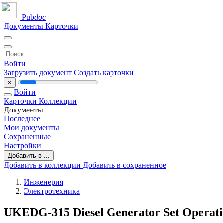
Pub
doc
Документы
Карточки
Войти
Загрузить документ
Создать карточки
×
Войти
Карточки
Коллекции
Документы
Последнее
Мои документы
Сохраненные
Настройки
Добавить в ...
Добавить в коллекции
Добавить в сохраненное
Инженерия
Электротехника
UKEDG-315 Diesel Generator Set Operat