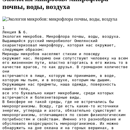
почвы, воды, воздуха
1 Лекция № 6. Экология микробов. Микрофлора почвы, воды, воздуха. Выдающийся русский микробиолог Омелянский охарактеризовал микрофлору, которая нас окружает, следующим образом: Мириады микробов населяют стихии и повсюду окружают нас. Незримо они сопутствуют человеку на всем его жизненном пути, властно вторгаясь в его жизнь то в качестве врагов, то как друзья. В громадном количестве они встречаются в пище, которую мы принимаем, в воде, которую мы пьем, и в воздухе, которым мы дышим. Окружающие нас предметы, наша одежда, поверхность нашего тела, все это буквально кишит микробами, среди которых встречаются и болезнетворные виды. В биосфере не такой среды, где не встречались бы микроорганизмы. Всюду, где есть какие-то источники энергии, углерода и азота, обязательно существуют и микроорганизмы, отличающиеся по своим физиологическим потребностям и свойствам. Именно это разнообразие и обусловило вездесущность микроорганизмов. Их можно обнаружить на дне океана и на горных вершинах, в сточных водах и даже в ядерных реакторах. С другой стороны, активная жизнедеятельность микроорганизмов, их гигантская роль в круговороте веществ в природе имеет исключительное значение для поддержания динамического равновесия всей биосферы, нарушение которого привело бы к катастрофическим последствиям. Все живые существа в природе, в том числе и микробы, связаны с другими организмами в пределах своей эко- 2 системы. Любая экосистема – лишь маленькая частица земной биосферы, которая, по существу, является суммой всех экосистем планеты. ЭКОСИСТЕМА (биогеоценоз) состоит из двух компонентов:1.биоценоза, то есть сообщества живых существ и 2.биотопа, то есть среды их обитания. Например, естественная микрофлора тела вместе с организмом хозяина. БИОТОП- это среда обитания микробов, которая состоит из живых - биотических и неживых – абиотических природных компонентов. МИКРОБОЦЕНОЗ (или микробиоценоз)- это совокупность разных видов микробов, обитающих в одном биотопе, например, в ротовой полости. Экологическая микробиология изучает отношения внутри микробных сообществ, а также взаимоотношения микроорганизмов и макроорганизмов, совместно обитающих в общих биотопах. Межвидовые взаимоотношения многообразны и динамичны. Выделяют три основных типа отношений: симбиоз, нейтрализм и конкуренцию СИМБИОЗ - от греч. &laquo;совместная жизнь&raquo; – такая форма сосуществования разных видов, когда оба партнера участвуют в урегулировании своих отношений с внешней средой, то есть это очень тесное сожительство двух различных организмов. В свою очередь, различают три типа симбиоза: а) мутуализм – отношения имеют взаимовыгодный характер. Например, микробы, питаясь за счет хозяина, приносят ему пользу, синтезируя витамины, участвуя в пищеварении, стимулируя иммунную систему. б) комменсализм – происходит от слова менса- трапеза, ком – с. микробы используют другой организм без вреда, 3 но и без очевидной пользы. Например, грибы питаются слущенным эпителием или остатками органических веществ в ЖКТ. в) паразитизм – когда партнер-паразит использует партнера-хозяина как среду обитания или источник пищи, принося определенный вред организму хозяина. Паразиты питаются не только омертвевшими остатками со стола хозяина, основная их пища - нативные тканевые или клеточные белки или другие компоненты живого организма хозяина. Гибель хозяина невыгодна паразиту, антагонизм видов поэтому несколько сглаживается, но равновесие это неустойчиво и может, в конце концов, наступить смерть одного из партнеров. Различают факультативных паразитов, которые могут выживать за пределами хозяина, и облигатных, которые вне клетки быстро прекращают свое существование (хламидии, риккетсии). Нейтрализм – форма межвидовых отношений, при которой обитающие в одном биотопе популяции не оказывают друг на друга никакого действия. Конкуренция – возникает в тех случаях, когда микробы одного или разных видов вынуждены соревноваться за одни и те же ресурсы среды обитания при недостаточности последних. Конкуренция может быть активной или пассивной. При активной конкуренции микробы- антагонисты выделяют в среду обитания метаболиты, которые токсичны для конкурента. Это антибиотики, органические и жирные кислоты, бактериоцины. Борьбу ведут обе стороны, и это является фактором регуляции численности популяций в микробиоценозах. Но, как правило, в итоге один вид одерживает верх над другим. 4 Основные среды обитания микробов в природе - почва, вода, животные и растительные организмы. Микрофлору окружающей среды с точки зрения ее влияния на человека изучает санитарная микробиология. Она сформировалась на стыке трех дисциплин: микробиологии, эпидемиологии и гигиены. Санитарно- микробиологические исследования позволяют эпидемиологам оценить опасность воды, почвы, предметов обихода, медицинского оборудования, воздуха закрытых помещений как факторов передачи возбудителей кишечных, респираторных, раневых инфекций. Конечно, санитарно-микробиологическое исследование объектов внешней среды должно решать вопрос о наличии или отсутствии в них патогенных для человека микроорганизмов. Но непосредственное обнаружение их имеет ряд трудностей. Поэтому санитарная микробиология использует свой особый, непрямой способ оценки санитарного благополучия внешней среды. Способ основан на том, что основным источником возбудителей инфекционных болезней являются люди и теплокровные животные, выделяющие микроорганизмы во внешнюю среду, главным образом, фекально-оральным и воздушно-капельным путем. Поэтому, чем обильнее загрязнены объекты внешней среды этими выделениями, тем вероятнее, что в этих объектах содержатся и соответствующие патогенные микробы и вирусы. Например, обнаружение в исследуемом материале (почва, вода) представителей микрофлоры кишечника указывает на фекальное загрязнение и возможное присутствие возбудителей кишечных инфекций. Оценка санитарномикробиологического состояния проводится на основе обнаружения санитарно-показательных микробов. Они должны отвечать следующим требованиям: 1. Постоянное со- 5 держание в выделениях человека и теплокровных животных в больших количествах. 2. Неимение других природных резервуаров. 3. Сохранение жизнеспособности в окружающей среде столько времени, сколько и патогенные микробы. 4. Отсутствие размножения в природной среде. 5. Отсутствие изменений биологических свойств в окружающей среде. 6.Возможность их обнаружения простыми методами. Микрофлора почвы. Почва – важнейшая среда и природный резервуар обитания микробов. В почве находятся азотфиксирующие, нитрифицирующие бактерии, серобактерии, принимающие участие в круговороте азота, углерода, серы. Количество микробов в почве варьирует от 200млн на 1 г в глинистой почве до 5 млрд. на 1 г в черноземной. Численность и видовой состав зависят от содержания в почве органических веществ и влаги, от структуры почвы, климатических условий, способа сельскохозяйственной обработки, от степени загрязнения отходами хозяйственной деятельности человека и многих других факторов. Главная масса микробов содержится на глубине 10-2- см. Патогенные микробы попадают в почву с трупами людей и животных, с испражнениями, мочой, гноем и другими выделениями. Сроки переживания патогенных микробов варьируют. Так, например, возбудители брюшного тифа, холеры, чумы –от нескольких дней до месяцев. Споры возбудителей могут сохраняться много лет, например у сибиреязвенных палочек, палочек столбняка и ботулизма. Отмирание микробов в почве обусловлено недостатком влаги, действием солнечных лучей, отсутствием питательных веществ, действием микробовантагонистов. Почва играет основную роль в эпидемиологии столбняка, газовой гангрены, ботулизма. Как санитар- 6 но-показательный микроб применяют клостридиум перфрингенс - показывает давнее фекальное загрязнение, кишечную палочку и фекальный стрептококк – показывают свежее фекальное загрязнение. Кроме этого, определяют ОМЧ – общую численность сапрофитных, термофильных и нитрифицирующих бактерий в 1 г почвы. Микрофлора воды. Вода открытых водоемов также, как и почва, является естественной средой обитания для микробов. Различают собственную и заносную микрофлору, поступающую из почвы, сточных и промышленных вод. Вода имеет огромное санитарно-эпидемиологическое значение как фактор передачи кишечных инфекций, гепатита А, возбудители которых с испражнениями больных поступают в воду открытых водоемов, а оттуда, нередко, в водопроводную воду. Сроки выживания микробов в воде зависят от температуры воды, содержания органических соединений, а также от вида и концентрации микробной взвеси. Особенно важными являются санитарные исследования водопроводной воды, воды нецентрализованного водоснабжения, а также воды плавательных бассейнов. Основными показателями являются: 1. ОМЧ – общее микробное число воды. Это количество мезофильных бактерий в 1 мл. 2. Индекс бактерий группы кишечной палочек (БГКП) в 1 л воды ( коли-индекс) . Бактерии группы кишечных палочек – это грамотрицательные, не образующие спор палочки, не имеющие фермента оксидазы, разлагающие лактозу и глюкозу до кислоты и газа при 37 град в течение 24 час.(роды Эшерихиа, Цитробактер, Клебсиелла, Энтеробактер). Из этой группы 7 выделяют фекальные кишечные палочки, которые разлагают лактозу и глюкозу при 44 градусах. По СанПиН от 1996 года в водопроводной воде не должно быть кишечных палочек в трех пробах по 100 мл. ОМЧ не должно быть более 50 . Микрофлора воздуха. Воздух не является средой естественного обитания микробов в связи с недостатком питательных веществ, влаги, действием солнечных лучей. Микробы поступают в воздух из почвы, воды, из верхних дыхательных путей. При чихании, кашле, разговоре из верхних дыхательных путей выбрасывается множество капелек слизи с микробами. Даже здоровый человек при каждом акте чихания выделяет в воздух 10000-20000 микробов, а больной – во много раз больше. Воздушно-капельным и воздушно-пылевым путем передаются многие заболевания: грипп, корь, туберкулез, чума и др. Санитарно-микробиологическое исследование воздуха имеет целью контроль состояния воздушной среды з