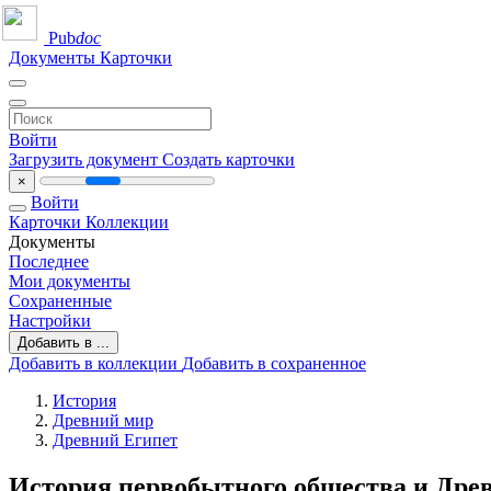
Pub
doc
Документы
Карточки
Войти
Загрузить документ
Создать карточки
×
Войти
Карточки
Коллекции
Документы
Последнее
Мои документы
Сохраненные
Настройки
Добавить в ...
Добавить в коллекции
Добавить в сохраненное
История
Древний мир
Древний Египет
История первобытного общества и Древ