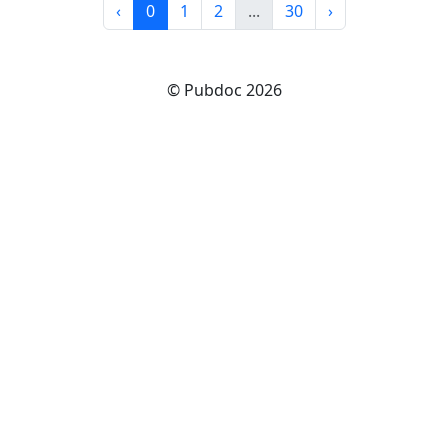
‹
0
1
2
...
30
›
© Pubdoc 2026