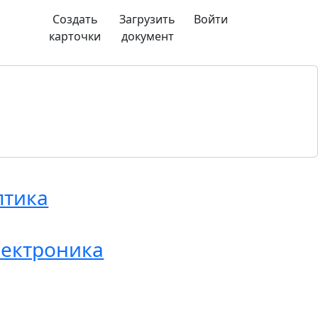
Создать
Загрузить
Войти
карточки
документ
птика
ектроника